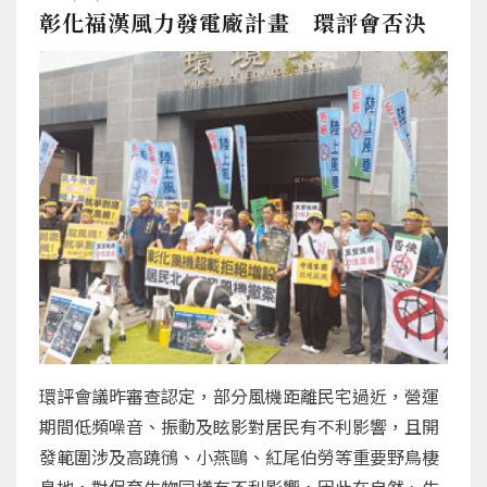
彰化福漢風力發電廠計畫 環評會否決
環評會議昨審查認定，部分風機距離民宅過近，營運
期間低頻噪音、振動及眩影對居民有不利影響，且開
發範圍涉及高蹺鴴、小燕鷗、紅尾伯勞等重要野鳥棲
息地，對保育生物同樣有不利影響，因此在自然、生