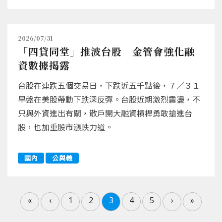
2026/07/31
「四貸同堂」推波台股 金管會強化融
資數據揭露
台股在連跌五個交易日，下跌近五千點後，７／３１
早盤在美股帶動下跌深反彈。台股近期激烈震盪，不
只與外資進出有關，散戶開大融資槓桿勇敢搶進台
股，也加重股市漲跌力道。
國內
公與義
«
‹
1
2
3
4
5
›
»