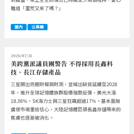
難道「蛋荒又來了嗎？」
國內
公與義
2026/07/31
美跨黨派議員團警告 不得採用長鑫科
技、長江存儲產品
三星開出亮眼財報與財測，並喊出缺貨延續至2028
年，推升全球記憶體族群股價強勢反彈，美光大漲
18.36％，SK海力士與三星狂飆超過17％。基本面無
虞使市場重拾信心，大陸記憶體巨頭長鑫存儲帶來的
焦慮也逐漸被消化。