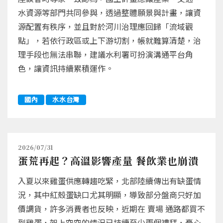
水資源等部門共同參與，透過整體願景與計畫，讓資
源配置有秩序，並且對於河川治理應回歸「流域觀
點」，若依行政區或上下游切割，帳就難算清楚，治
理手段也無法串聯，建議水利署可扮演溝通平台角
色，讓資訊持續累積運作。
國內
水水台灣
2026/07/31
蛋荒再起？高溫影響產量 餐飲業也崩潰
入夏以來雞蛋供應轉趨吃緊，北部陸續傳出有缺蛋情
況，其中紅殼蛋缺口尤其明顯，導致部分盤商只好加
價調貨，許多消費者也反映，近期在 賣場 通路都買不
到雞蛋，架上空空的情況已持續至少兩個禮拜，憂心