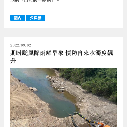
國內
公與義
2022/09/02
期盼颱風降雨解旱象 慎防自來水濁度飆
升