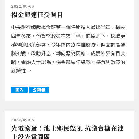
2022/09/05
楊金龍連任受矚目
中央銀行總裁楊金龍第一個任期進入最後半年，過去
四年多來，他貨幣政策在求「穩」的原則下，採取更
積極的超前部署，今年國內疫情雖嚴峻，但面對高通
膨挑戰，啟動升息、轉向緊縮因應，成績外界有目共
睹，金融人士認為，楊金龍續任總裁，將有利政策的
延續性 。
國內
公與義
2022/09/05
光電滾蛋！池上鄉民怒吼 抗議台糖在池
上設光電園區