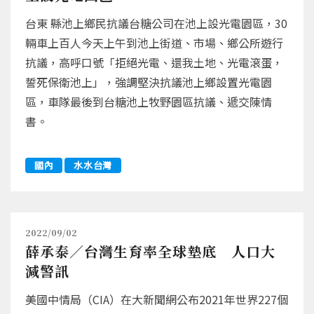
台東 縣池上鄉民抗議台糖公司在池上設光電園區，30
輛車上百人今天上午到池上街道、市場、鄉公所遊行
抗議，高呼口號「拒絕光電、還我土地、光電滾蛋，
誓死保衛池上」，強調堅決抗議池上鄉設置光電園
區，車隊最後到台糖池上牧野園區抗議、遞交陳情
書。
國內
水水台灣
2022/09/02
薛承泰／台灣生育率全球墊底 人口大
減警訊
美國中情局（CIA）在大新聞網公布2021年世界227個