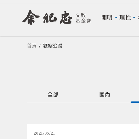
開明
・
理性
・
您在這裡
首頁
/
觀察追蹤
全部
國內
2021/05/21