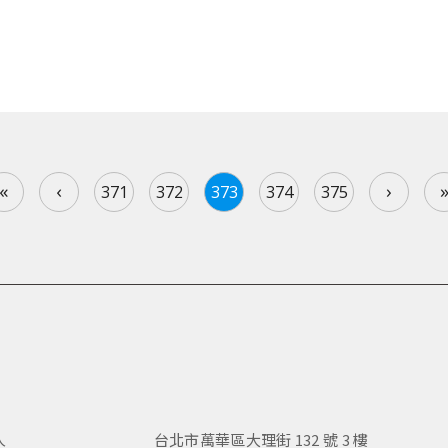
«
‹
›
371
372
373
374
375
人
台北市萬華區大理街 132 號 3 樓