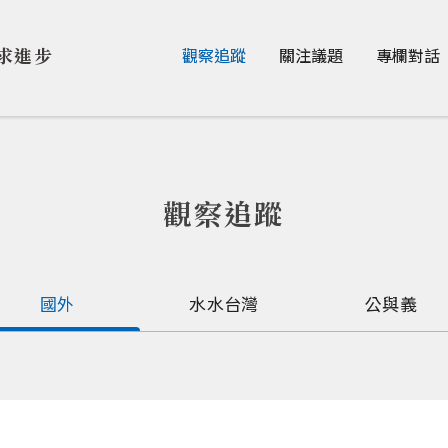
Jump to Main content
Jump to Navigation
求進步
觀察追蹤
關注議題
專欄對話
觀察追蹤
國外
水水台灣
公與義