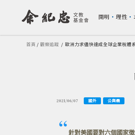
開明
・
理性
・
您在這裡
首頁
/
觀察追蹤
/
歐洲力求儘快達成全球企業稅體
國外
公與義
2021/06/07
針對美國要對六個國家徵