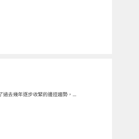
過去幾年逐步收緊的邊控趨勢，...