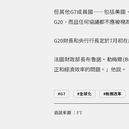
但其他G7成員國——包括美
G20，而且任何協議都不應被視
G20財長和央行行長定於7月初
法國財政部長布魯諾•勒梅爾(Br
正和經濟效率的問題。」他說。
G7
全球化
稅務改革
資訊來源 ：
FT