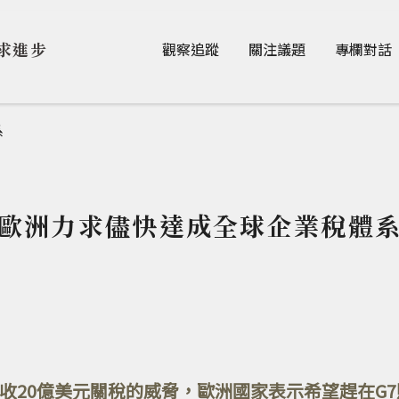
Jump to Main content
Jump to Navigation
求進步
觀察追蹤
關注議題
專欄對話
系
歐洲力求儘快達成全球企業稅體
收20億美元關稅的威脅，歐洲國家表示希望趕在G