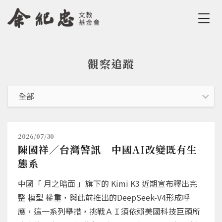
Jump to Main content
Jump to Navigation
觀察追蹤
您在這裡
2026/07/30
陳國祥／台灣警訊 中國AI改變既有生
態系
中國「 月之暗面 」旗下的 Kimi K3 近期宣布釋出完
整 模型 權重，與此前推出的DeepSeek-V4形成呼
應，這一系列舉措，挑戰ＡＩ須依賴美國科技巨頭所