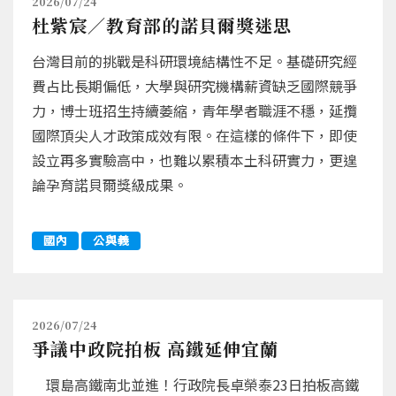
2026/07/24
杜紫宸／教育部的諾貝爾獎迷思
台灣目前的挑戰是科研環境結構性不足。基礎研究經
費占比長期偏低，大學與研究機構薪資缺乏國際競爭
力，博士班招生持續萎縮，青年學者職涯不穩，延攬
國際頂尖人才政策成效有限。在這樣的條件下，即使
設立再多實驗高中，也難以累積本土科研實力，更遑
論孕育諾貝爾獎級成果。
國內
公與義
2026/07/24
爭議中政院拍板 高鐵延伸宜蘭
環島高鐵南北並進！行政院長卓榮泰23日拍板高鐵