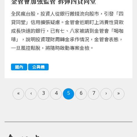
金管會加強監管 拆彈四貸同堂
全民瘋台股，投資人從銀行搬錢流向股市，引發「四
貸同堂」信用擴張疑慮。金管會近期盯上消費性貸款
成長快速的銀行，已有七、八家被請到金管會「喝咖
啡」，說明投資理財周轉金承作情況，金管會表態，
一旦風控鬆脫，將隨時啟動專案金檢。
國內
公與義
«
‹
3
4
5
6
7
›
»