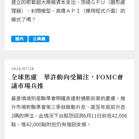
建立的那套超大規模資本支出、頂級ＧＰＵ（圖形處
理器）、封閉模型、高價ＡＰＩ（應用程式介面）的
模式了嗎？
國內
公與義
2026/07/28
全球焦慮 華許動向受關注，FOMC會
議市場兵推
最差情境則是聯準會明確表達對通膨前景的憂慮，推
升市場對聯準會第三季就啟動升息、甚至年底前升息
2碼的押注，此情況下台股恐回測6月11日前低42,006
點，惟42,000點附近仍有強勁支撐。