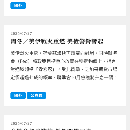
國外
2026/07/27
陶冬／美伊戰火重燃 美債警鈴響起
美伊戰火重燃，荷莫茲海峽再遭雙向封堵，同時聯準
會（Fed）將政策目標重心放置在穩定物價上，揚言
對通膨超標「零容忍」。受此衝擊，芝加哥期貨市場
定價超過七成的概率，聯準會10月會議將升息一碼。
國外
公與義
2026/07/27