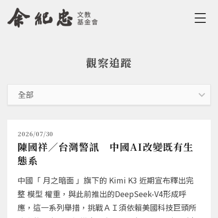
Jump to Main content
Jump to Navigation
觀察追蹤
您在這裡
2026/07/30
陳國祥／台灣警訊 中國AI改變既有生
態系
中國「 月之暗面 」旗下的 Kimi K3 近期宣布釋出完
整 模型 權重，與此前推出的DeepSeek-V4形成呼
應，這一系列舉措，挑戰ＡＩ須依賴美國科技巨頭所