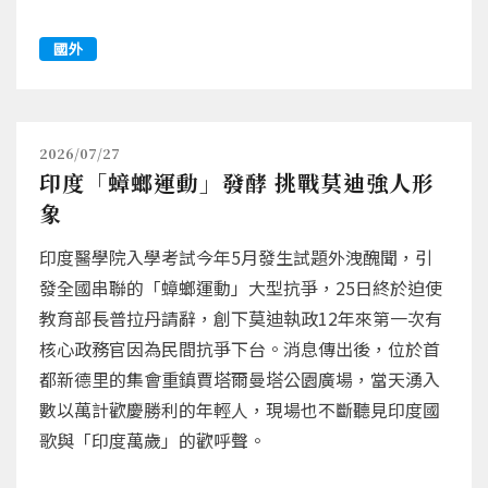
國外
2026/07/27
印度「蟑螂運動」發酵 挑戰莫迪強人形
象
印度醫學院入學考試今年5月發生試題外洩醜聞，引
發全國串聯的「蟑螂運動」大型抗爭，25日終於迫使
教育部長普拉丹請辭，創下莫迪執政12年來第一次有
核心政務官因為民間抗爭下台。消息傳出後，位於首
都新德里的集會重鎮賈塔爾曼塔公園廣場，當天湧入
數以萬計歡慶勝利的年輕人，現場也不斷聽見印度國
歌與「印度萬歲」的歡呼聲。