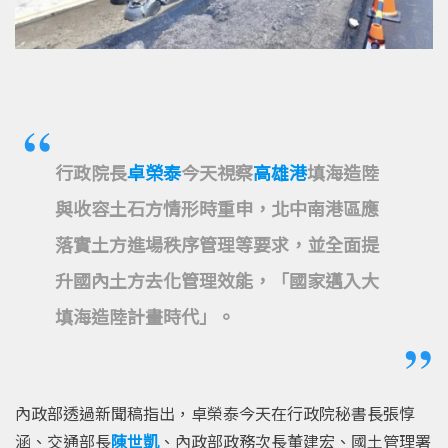
行政院長
卓榮泰
今天視察
高雄港
填海造陸
與收容土石方情形時重申，北中南港區應
落實土方進場秩序管理等要求，並全面提
升國內土方去化管理效能，「國家邁入大
填海造陸計畫時代」。
內政部透過新聞稿指出，卓榮泰今天在行政院秘書長張惇
涵、交通部長
陳世凱
、內政部政務次長董建宏、國土管理署