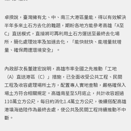
卓揆說，臺灣擁有北、中、南三大港區量能，得以有效解決
半年多來土石方去化的難題，期盼各地方能參考高雄「A至
C」直送模式，直接將可再利用土石方運送至最終去化場
所，簡化處理效率及加速去化，「能快就快、能增量就增
量、確保周遭環境安全」。
內政部次長董建宏說明，高雄市率全國之先推動「工地
（A）直送港區（C）」措施，已全面收受公共工程、民間
工程及收容處理場所土方，配置專人實地查驗，嚴格確保入
場土方符合相關規定。高雄南星至5月底止，共計收容超過
110萬立方公尺，每日約消化1.4萬立方公尺，後續搭配高雄
港填海造陸作為最終去處，使公共及民間工程持續推動不中
斷。