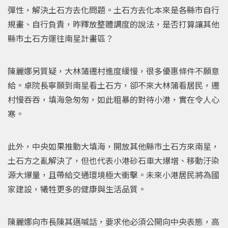
彈性，解決土石方去化問題。土石方去化本來是各縣市自行
規畫、自行負責，昨釋放整體調度的說法，是否打算讓其他
縣市土石方運往南星計畫區？
陳麗娜另質疑，大林蒲遷村進度緩慢，很多優惠條件不願意
給。卓院長寧願到南星看土石方，卻不來大林蒲看居民，遷
村慢吞吞，填海急匆匆，如此粗暴的對待小港，實在令人心
寒。
此外，中央如果推動大填海，開放其他縣市土石方來南星，
土石方之亂解決了，但也代表小港砂石車大爆增、移動汙染
源大爆量，且帶給交通環境極大衝擊。未來小港居民將為國
家建設，犧牲更多的健康與生活品質。
陳麗娜向市長陳其邁喊話，要求他必須公開向中央表態，高