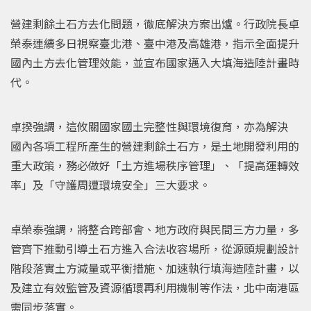
營建剩餘土石方去化問題，徹底解決方案出爐。行政院長卓
榮泰連續多日視察臺北港、臺中港及高雄港，指示全面提升
國內土方去化管理效能，並宣布國家邁入大填海造陸計畫時
代。
卓揆強調，這攸關國家國土完整性與環境復育，亦為解決
國內各項工程所產生的營建剩餘土石方，是土地開發利用的
重大政策，務必做好「土方進場秩序管理」、「提高運轉效
率」及「守護周遭環境安全」三大要求。
卓榮泰強調，將整合跨部會、地方政府與民間三方力量，多
管齊下推動引導土石方進入合法收容場所，從源頭規劃設計
階段落實土方減量或平衡措施、加速執行填海造陸計畫，以
及建立有效監管及資源循環再利用機制等作法，北中南港區
需同步落實。