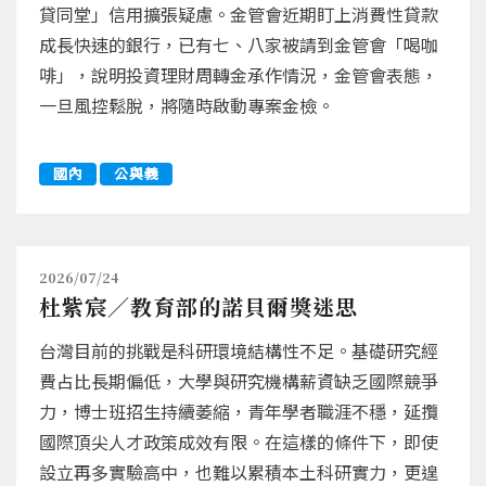
貸同堂」信用擴張疑慮。金管會近期盯上消費性貸款
成長快速的銀行，已有七、八家被請到金管會「喝咖
啡」，說明投資理財周轉金承作情況，金管會表態，
一旦風控鬆脫，將隨時啟動專案金檢。
國內
公與義
2026/07/24
杜紫宸／教育部的諾貝爾獎迷思
台灣目前的挑戰是科研環境結構性不足。基礎研究經
費占比長期偏低，大學與研究機構薪資缺乏國際競爭
力，博士班招生持續萎縮，青年學者職涯不穩，延攬
國際頂尖人才政策成效有限。在這樣的條件下，即使
設立再多實驗高中，也難以累積本土科研實力，更遑