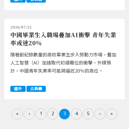
2026/07/22
中國畢業生入職場疊加AI衝擊 青年失業
率或達20％
隨著創紀錄數量的高校畢業生步入勞動力市場，疊加
人工智慧（AI）加速取代初級職位的衝擊，外媒預
計，中國青年失業率可能將逼近20％的高位。
國外
公與義
«
‹
1
2
3
4
5
›
»