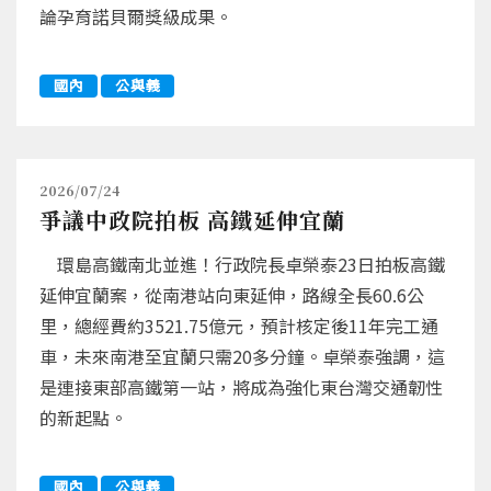
論孕育諾貝爾獎級成果。
國內
公與義
2026/07/24
爭議中政院拍板 高鐵延伸宜蘭
環島高鐵南北並進！行政院長卓榮泰23日拍板高鐵
延伸宜蘭案，從南港站向東延伸，路線全長60.6公
里，總經費約3521.75億元，預計核定後11年完工通
車，未來南港至宜蘭只需20多分鐘。卓榮泰強調，這
是連接東部高鐵第一站，將成為強化東台灣交通韌性
的新起點。
國內
公與義