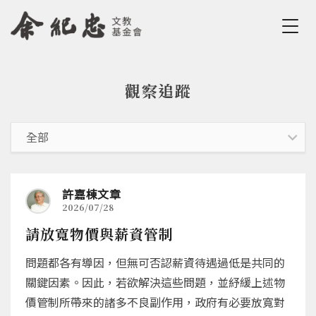
Jump to Main content
Jump to Navigation
觀察追蹤
您在這裡
許嘉棟文章
2026/07/28
請放寬物價與薪資管制
問題都各有導因，但無可否認薪資待遇過低是共同的
關鍵因素。因此，若欲解決這些問題，並紓緩上述物
價管制所帶來的諸多不良副作用，政府有必要放寬對