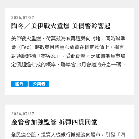
2026/07/27
陶冬／美伊戰火重燃 美債警鈴響起
美伊戰火重燃，荷莫茲海峽再遭雙向封堵，同時聯準
會（Fed）將政策目標重心放置在穩定物價上，揚言
對通膨超標「零容忍」。受此衝擊，芝加哥期貨市場
定價超過七成的概率，聯準會10月會議將升息一碼。
國外
公與義
2026/07/27
金管會加強監管 拆彈四貸同堂
全民瘋台股，投資人從銀行搬錢流向股市，引發「四