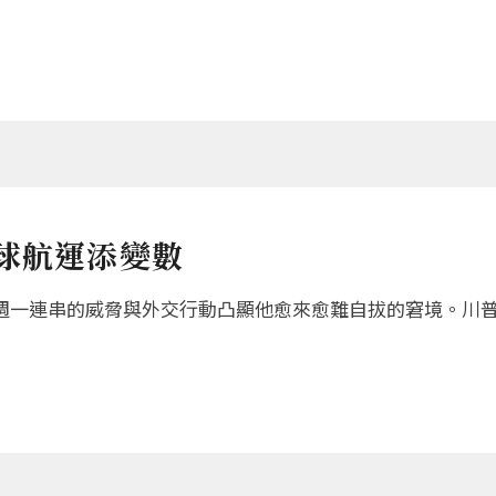
球航運添變數
週一連串的威脅與外交行動凸顯他愈來愈難自拔的窘境。川