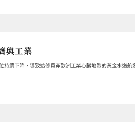
濟與工業
持續下降，導致這條貫穿歐洲工業心臟地帶的黃金水道航運嚴重受阻。