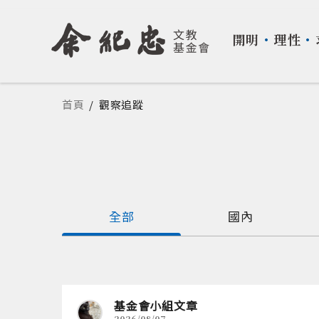
開明
・
理性
・
您在這裡
首頁
/
觀察追蹤
全部
國內
基金會小組文章
2026/08/07