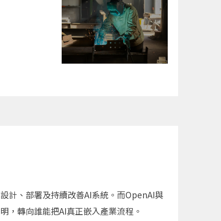
計、部署及持續改善AI系統。而OpenAI與
較聰明，轉向誰能把AI真正嵌入產業流程。