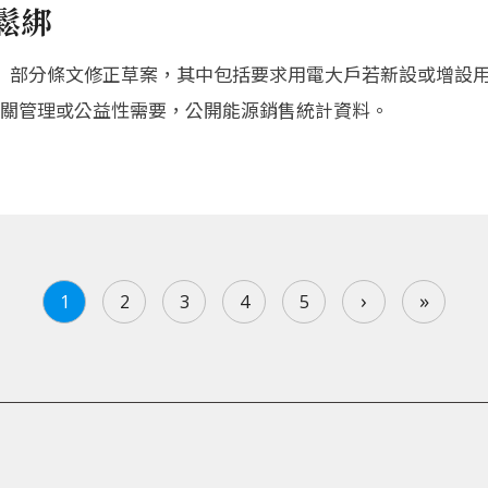
鬆綁
》部分條文修正草案，其中包括要求用電大戶若新設或增設
關管理或公益性需要，公開能源銷售統計資料。
›
»
1
2
3
4
5