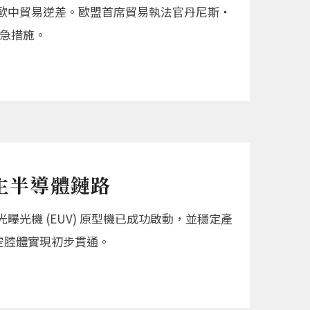
歐中貿易逆差。歐盟首席貿易執法官丹尼斯‧
緊急措施。
主半導體鏈路
機 (EUV) 原型機已成功啟動，並穩定產
真空腔體實現初步貫通。