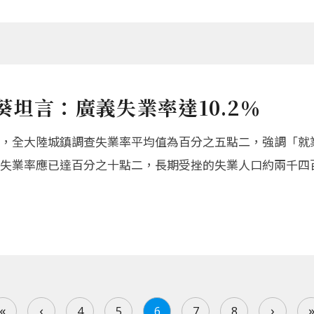
葵坦言：廣義失業率達10.2％
，全大陸城鎮調查失業率平均值為百分之五點二，強調「就
失業率應已達百分之十點二，長期受挫的失業人口約兩千四
«
‹
›
4
5
6
7
8