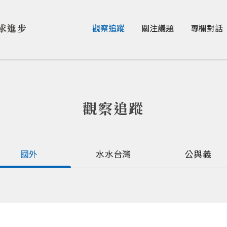
Jump to Main content
Jump to Navigation
求進步
觀察追蹤
關注議題
專欄對話
觀察追蹤
國外
水水台灣
公與義