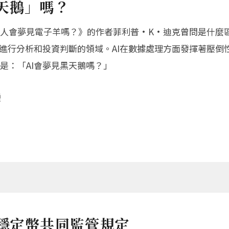
天鵝」嗎？
人會夢見電子羊嗎？》的作者菲利普·K·迪克曾問是什麼
類進行分析和投資判斷的領域。AI在數據處理方面發揮著壓
是：「AI會夢見黑天鵝嗎？」
變
穩定幣共同監管規定