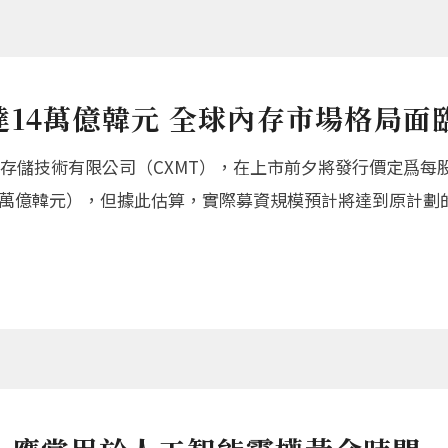
14萬億韓元 全球內存市場格局面
儲技術有限公司（CXMT），在上市前夕將發行價定爲每股8.
5萬億韓元），但據此估算，實際募資規模預計將達到原計劃的2.