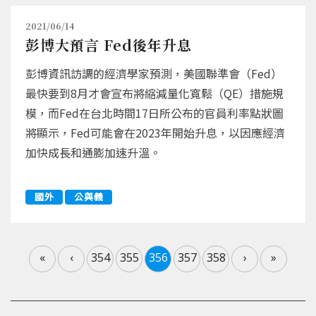
2021/06/14
彭博大預言 Fed後年升息
彭博資訊訪調的經濟學家預測，美國聯準會（Fed）
最快要到8月才會宣布將縮減量化寬鬆（QE）措施規
模，而Fed在台北時間17日所公布的官員利率點狀圖
將顯示，Fed可能會在2023年開始升息，以因應經濟
加快成長和通膨加速升溫。
國外
公與義
«
‹
354
355
356
357
358
›
»