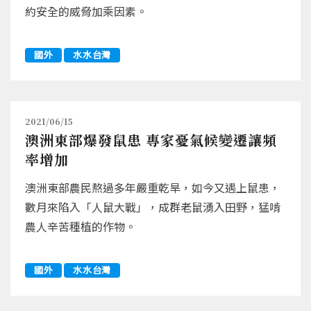
約安全的威脅加乘因素。
國外
水水台灣
2021/06/15
澳洲東部爆發鼠患 專家憂氣候變遷讓頻
率增加
澳洲東部農民熬過多年嚴重乾旱，如今又遇上鼠患，
數月來陷入「人鼠大戰」，成群老鼠湧入田野，猛啃
農人辛苦種植的作物。
國外
水水台灣