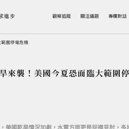
Jump to Main content
Jump to Navigation
求進步
觀察追蹤
關注議題
專欄對話
大範圍停電危機
旱來襲！美國今夏恐面臨大範圍
，美國乾旱情況加劇，水電方面更是捉襟見肘，多