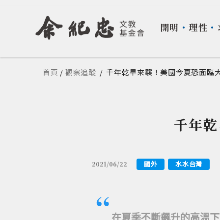
開明
・
理性
・
您在這裡
首頁
/
觀察追蹤
/
千年乾旱來襲！美國今夏恐面臨
千年乾
國外
水水台灣
2021/06/22
在夏季不斷飆升的高溫下