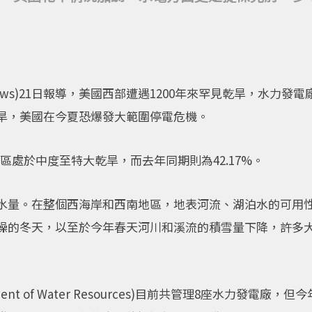
 News)21日報導，美國西部遭遇1200年來罕見乾旱，水力
旱，美國在今夏恐爆發大範圍停電危機。
的地區處於中度至特大乾旱，而去年同期則為42.17%。
水量。在整個西海岸和西南地區，地表河流、湖泊水的可用
燥的冬天，以至於今年春天河川和溪流的積雪量下降，許多
artment of Water Resources)目前共管理8座水力發