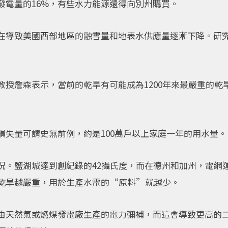
發電量的16%，有些水力能源還得向別州購買。
在導致美國西部地區的融雪量和地表水供應量逐漸下降。研
教授詹森表示，當前的乾旱有可能成為1200年來最嚴重的乾
損失量可謂史無前例，約是100萬戶以上家庭一年的用水量。
況。鹽湖城達到創紀錄的42攝氏度，而在德州和加州，電網
乾旱越嚴重，用於生產水電的“原料”就越少。
由天然氣或燃煤發電廠生產的電力彌補，而這會導致更高的