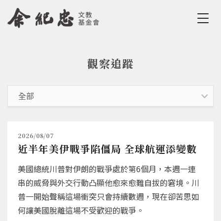
Jump to Main content
Jump to Navigation
觀察追蹤
您在這裡
2026/08/07
近半年美伊戰爭陷僵局 全球航運添變數
美國總統川普對伊朗的戰爭處於第6個月，本週一連
串的威脅與外交行動凸顯他愈來愈難自拔的窘境。川
普一開始聲稱這場衝突只會持續數週，現在卻苦思如
何讓美國脫離這場不受歡迎的戰爭。