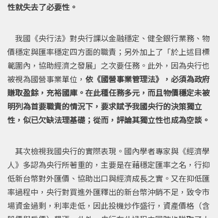
性就失去了必要性。
我國《央行法》對央行課以金融穩定、健全銀行業務、物
價穩定與匯率穩定四方面的職責；另外加上了「於上述目標
範圍內，協助經濟之發展」之次要任務。此外，因為央行也
被視為國營事業單位，
依《國營事業管理法》，必須為政府
賺取盈餘，充裕國庫。在此種任務多元，而且物價穩定未被
明列為首要職責的情況下，要求賦予我國央行的決策獨立
性，似已欠缺法理基礎；從而，評論其獨立性也成為空談。
其次檢視我國央行的實際表現。國內學者專家與《經濟學
人》多認為央行所著重的，主要是在藉穩定匯率之名，行抑
低新台幣對外匯價、協助出口與經濟成長之實。又在抑低匯
率過程中，央行對買進外匯釋出的新台幣沖銷不足，致令市
場資金過剩，利率走低，因此投機炒作盛行，資產價格（含