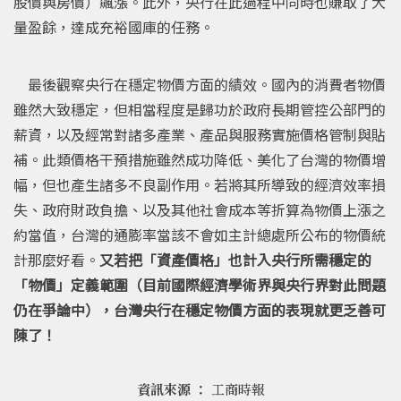
股價與房價）飆漲。此外，央行在此過程中同時也賺取了大
量盈餘，達成充裕國庫的任務。
最後觀察央行在穩定物價方面的績效。國內的消費者物價
雖然大致穩定，但相當程度是歸功於政府長期管控公部門的
薪資，以及經常對諸多產業、產品與服務實施價格管制與貼
補。此類價格干預措施雖然成功降低、美化了台灣的物價增
幅，但也產生諸多不良副作用。若將其所導致的經濟效率損
失、政府財政負擔、以及其他社會成本等折算為物價上漲之
約當值，台灣的通膨率當該不會如主計總處所公布的物價統
計那麼好看。
又若把「資產價格」也計入央行所需穩定的
「物價」定義範圍（目前國際經濟學術界與央行界對此問題
仍在爭論中），台灣央行在穩定物價方面的表現就更乏善可
陳了！
資訊來源 ：
工商時報