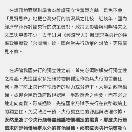
在讚佩鮑爾與聯準會為維護獨立性奮戰之餘，難免不會
「見賢思齊」地把台灣央行的情況與之比較。近幾年，國內
經濟學術界討論央行的決策機制、政策之影響與利弊得失之
文章與專書不少；去年11月《經濟學人》雜誌認為央行的匯
率政策導致「台灣病」後，國內對央行政策的討論，更是屢
見不鮮。
在評論我國央行的獨立性之前，首先必須瞭解央行獨立性
之緣起。先進國家多把維持物價穩定作為其央行的首要任
務。為了防止央行在執政者的壓力或脅迫下，大量對政府融
通，或迎合民選政府取悅選民，爭取選票之需要，而不必要
地走向寬鬆，形成通膨，先進國家乃賦予央行在貨幣政策上
的獨立性，免受政治干預。央行獨立性的源起與法理依據，
既然是為了令央行能善盡維護物價穩定的職責，那麼央行若
追求的是物價穩定以外的其他目標，那麼賦與央行決策獨立