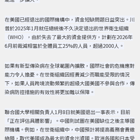
在美國已經退出的國際機構中，資金短缺問題日益突出。川
普於2025年1月就任總統後不久決定退出的世界衛生組織
（WHO），由於失去了最大的資金提供方，計劃在2026年
6月前裁減相當於全體員工25%的人員，超過2000人。
如果有新型傳染病在全球範圍內擴散，國際社會的危機應對
能力令人擔憂。在世衛組織因經費減少而職能受限的情況
下，如果人員跨境流動頻繁的超級大國美國不參與合作，傳
染病防控措施的有效性將更加難以保障。
聯合國大學相關負責人1月8日就美國退出一事表示，目前
「正在評估具體影響」。
中國則試圖在美國缺位之後主導國
際機構。例如，在世衛組織中，中國預計將提高義務會費繳
納額，取代美國成為最大的資金出資國。歐洲各國和日本受