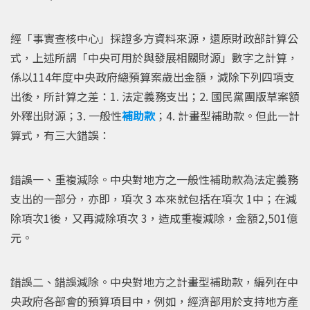
經「事實查核中心」採證多方資料來源，還原財政部計算公
式，上述所謂「中央可用於與發展相關財源」數字之計算，
係以114年度中央政府總預算案歲出金額，減除下列四項支
出後，所計算之差：1. 法定義務支出；2. 國民黨團版草案額
外釋出財源；3. 一般性
補助款
；4. 計畫型補助款。但此一計
算式，有三大錯誤：
錯誤一、重複減除。中央對地方之一般性補助款為法定義務
支出的一部分，亦即，項次 3 本來就包括在項次 1中；在減
除項次1後，又再減除項次 3，造成重複減除，金額2,501億
元。
錯誤二、錯誤減除。中央對地方之計畫型補助款，編列在中
央政府各部會的預算項目中，例如，經濟部用於支持地方產