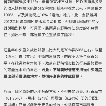
省前的60%多出15%，嚴重傷害地方財政，所以應將此多拿
的收入透過擴大統籌分配稅款包括所得稅之25%、營業稅之
100%、以及貨物稅之10%「還給」地方。此一金額雖與
2012年民進黨團所提版本金額相當，但卻遭到賴政府的反
對與強烈抨擊，可見國、民兩黨在野時修法態度的不負責
任，如出一轍，都是換了位置就換了腦袋。
這些年中央歲入歲出餘額占比大約是70%與60%左右，以權
（收入）責（支出）平衡的角度言，的確不太符合垂直公
平。在政黨輪替常態下，政黨在野時報復性的行為最終受害
的可能是未來的自己。
因此，不論朝野皆應支持從中央適度
釋出部分資源給地方，並循序漸進的達成目標。
然而，國民黨版的水平分配方式，不但未能改善現行直轄市
（61.76%）、縣市（24%）與鄉鎮（8.24%）間的分配比
率爭議，甚至還創造出更多的分歧，包括直轄市與縣市