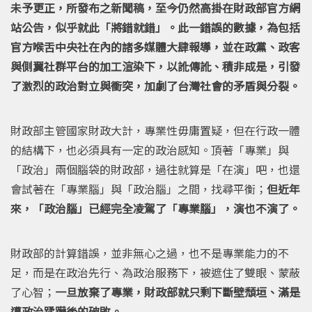
未予更正，所發布之新聞稿，至今仍然高掛在財政部官方網
站公告，似乎就此「將錯就錯」。此一錯誤的數據，為包括
官方喉舌中央社在內的諸多媒體大肆報導，並在政黨、政客
與側翼社群平台的加工渲染下，以訛傳訛、積非成是，引發
了激烈的政治對立與衝突，加劇了台灣社會的矛盾與分裂。
財政部主管國家財政大計，專業性毋庸置疑，但在行政一體
的結構下，也必須具有一定的政治感知。頂著「專業」與
「政治」兩個腦袋的財政部，過往就算是「在演」吧，也還
會試著在「專業腦」與「政治腦」之間，找尋平衡；
但近年
來，「政治腦」已經完全凌駕了「專業腦」，演也不演了。
財政部的計算錯誤，並非無心之過，也不是專業能力的不
足，而是在政治先行、為政治服務下，被遮住了雙眼、蒙蔽
了心智；
一旦放棄了專業，財政部就只剩下斷壁頹垣、滿是
遭政治蹂躪後的破敗。