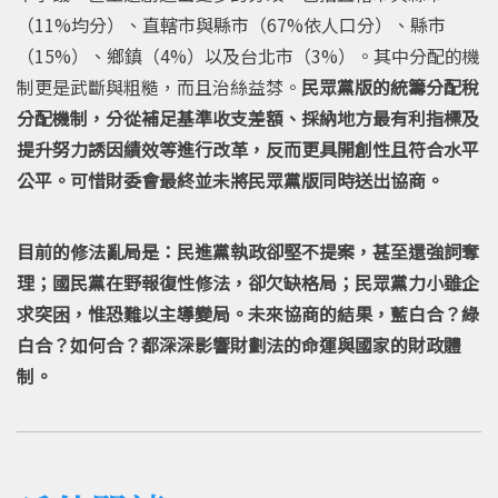
（11%均分）、直轄市與縣市（67%依人口分）、縣市
（15%）、鄉鎮（4%）以及台北市（3%）。其中分配的機
制更是武斷與粗糙，而且治絲益棼。
民眾黨版的統籌分配稅
分配機制，分從補足基準收支差額、採納地方最有利指標及
提升努力誘因績效等進行改革，反而更具開創性且符合水平
公平。可惜財委會最終並未將民眾黨版同時送出協商。
目前的修法亂局是：民進黨執政卻堅不提案，甚至還強詞奪
理；國民黨在野報復性修法，卻欠缺格局；民眾黨力小雖企
求突困，惟恐難以主導變局。未來協商的結果，藍白合？綠
白合？如何合？都深深影響財劃法的命運與國家的財政體
制。