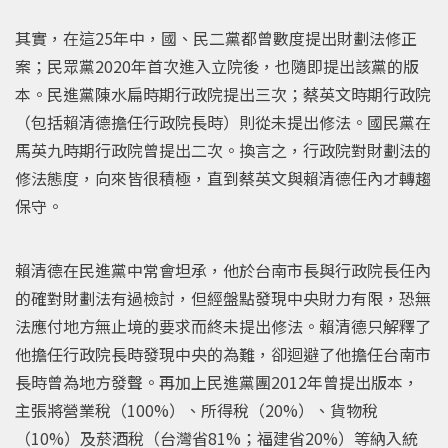
其實，在這25年中，國、民二黨都曾數度提出財劃法修正
案；民眾黨2020年首次進入立院後，也隨即提出該黨的版
本。民進黨陳水扁時期行政院提出三次；蔡英文時期行政院
（包括賴清德擔任行政院長時）則從未提出修法。國民黨在
馬英九時期行政院曾提出二次。換言之，行政院對財劃法的
修法態度，向來皆很積極，直到蔡英文與賴清德任內才轉趨
保守。
賴清德在民進黨中常會坦承，他於台南市長與行政院長任內
的確對財劃法有過檢討，但經盤點發現中央財力有限，恐無
法應付地方無止境的要求而終未提出修法。賴清德只解釋了
他擔任行政院長時發現中央的為難，卻迴避了他擔任台南市
長時曾為地方發聲。再加上民進黨團2012年曾提出版本，
主張將營業稅（100%）、所得稅（20%）、貨物稅
（10%）及菸酒稅（台灣省81%；福建省20%）等納入統