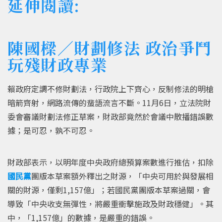
延伸閱讀:
陳國樑／財劃修法 政治爭鬥
玩殘財政專業
賴政府定調不修財劃法，行政院上下齊心，反制修法的明槍
暗箭齊射，網路流傳的蜚語流言不斷。11月6日，立法院財
委會審議財劃法修正草案，財政部竟然於會議中散播錯誤數
據；是可忍，孰不可忍。
財政部表示，以明年度中央政府總預算案數進行推估，扣除
國民黨
團版本草案額外釋出之財源，「中央可用於與發展相
關的財源，僅剩1,157億」；若國民黨團版本草案過關，會
導致「中央收支無彈性，將嚴重衝擊施政及財政穩健」。其
中，「1,157億」的數據，是嚴重的錯誤。