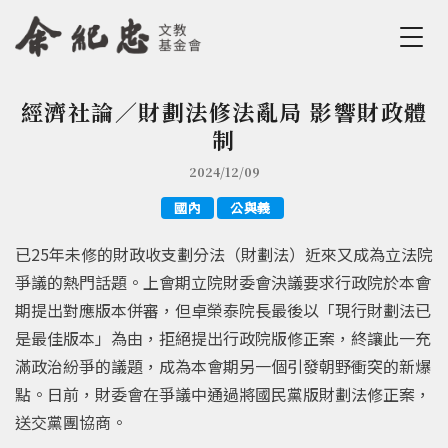
Jump to Main content
Jump to Navigation
經濟社論／財劃法修法亂局 影響財政體
您在這裡
制
2024/12/09
國內
公與義
已25年未修的財政收支劃分法（財劃法）近來又成為立法院
爭議的熱門話題。上會期立院財委會決議要求行政院於本會
期提出對應版本併審，但卓榮泰院長最後以「現行財劃法已
是最佳版本」為由，拒絕提出行政院版修正案，終讓此一充
滿政治紛爭的議題，成為本會期另一個引發朝野衝突的新爆
點。日前，財委會在爭議中通過將國民黨版財劃法修正案，
送交黨團協商。