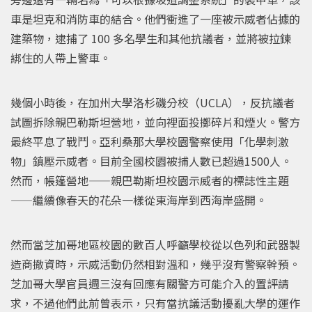
車是坦克和消防車的結合。他們衝進了一座被示威者佔據的
建築物，逮捕了 100 多名學生和其他抗議者，並將被拉鍊
綁住的人帶上警車。
幾個小時後，在加州大學洛杉磯分校（UCLA），反抗議者
試圖拆除親巴勒斯坦營地，並向裡面投擲碎片和煙火。警方
最終平息了戰鬥。亞利桑那大學校園警察使用「化學刺激
物」鎮壓示威者。目前全國校園被捕人數已超過1500人。
然而，帳篷營地——親巴勒斯坦校園示威者的標誌性主題
——繼續像春天的花朵一樣從東海岸到西海岸盛開。
然而當芝加哥地區校園的數百人呼籲學校從以色列和武器製
造商撤資時，示威活動仍然相對溫和，幾乎沒有警察幹預。
芝加哥大學官員週三沒有回應有關警方可能介入的置評請
求，不過他們此前曾表示，只有當抗議活動擾亂大學的運作