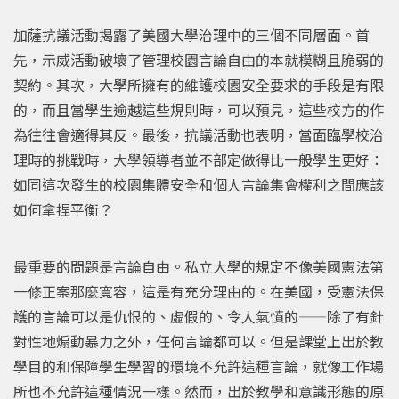
加薩抗議活動揭露了美國大學治理中的三個不同層面。首
先，示威活動破壞了管理校園言論自由的本就模糊且脆弱的
契約。其次，大學所擁有的維護校園安全要求的手段是有限
的，而且當學生逾越這些規則時，可以預見，這些校方的作
為往往會適得其反。最後，抗議活動也表明，當面臨學校治
理時的挑戰時，大學領導者並不部定做得比一般學生更好：
如同這次發生的校園集體安全和個人言論集會權利之間應該
如何拿捏平衡？
最重要的問題是言論自由。私立大學的規定不像美國憲法第
一修正案那麼寬容，這是有充分理由的。在美國，受憲法保
護的言論可以是仇恨的、虛假的、令人氣憤的——除了有針
對性地煽動暴力之外，任何言論都可以。但是課堂上出於教
學目的和保障學生學習的環境不允許這種言論，就像工作場
所也不允許這種情況一樣。然而，出於教學和意識形態的原