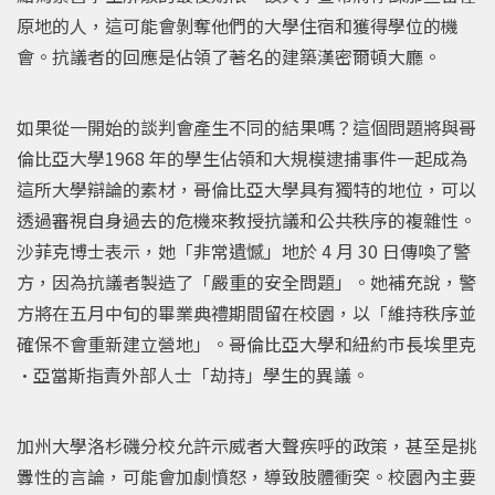
原地的人，這可能會剝奪他們的大學住宿和獲得學位的機
會。抗議者的回應是佔領了著名的建築漢密爾頓大廳。
如果從一開始的談判會產生不同的結果嗎？這個問題將與哥
倫比亞大學1968 年的學生佔領和大規模逮捕事件一起成為
這所大學辯論的素材，哥倫比亞大學具有獨特的地位，可以
透過審視自身過去的危機來教授抗議和公共秩序的複雜性。
沙菲克博士表示，她「非常遺憾」地於 4 月 30 日傳喚了警
方，因為抗議者製造了「嚴重的安全問題」。她補充說，警
方將在五月中旬的畢業典禮期間留在校園，以「維持秩序並
確保不會重新建立營地」。哥倫比亞大學和紐約市長埃里克
·亞當斯指責外部人士「劫持」學生的異議。
加州大學洛杉磯分校允許示威者大聲疾呼的政策，甚至是挑
釁性的言論，可能會加劇憤怒，導致肢體衝突。校園內主要