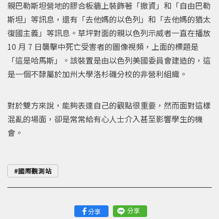
親巴勒斯坦營地的膠合板牆上裝飾著「撤資」和「自由巴勒
斯坦」等訊息，還有「去他媽的以色列」和「去他媽的猶太
復國主義」等訊息。草坪對面的親以色列示威者一直在播放
10 月 7 日襲擊中死亡受害者的圖像視頻，上面的標題是
「這是哈馬斯」。該裝置是由以色列美國委員會建造的，這
是一個不隸屬於加州大學洛杉磯分校的非營利組織。
對於雙方來說，能夠表達自己的觀點很重要，然而面對這樣
混亂的場面，卻是常常給有心人士介入甚至影響學生的機
會。
國際觀測站
分享
分享