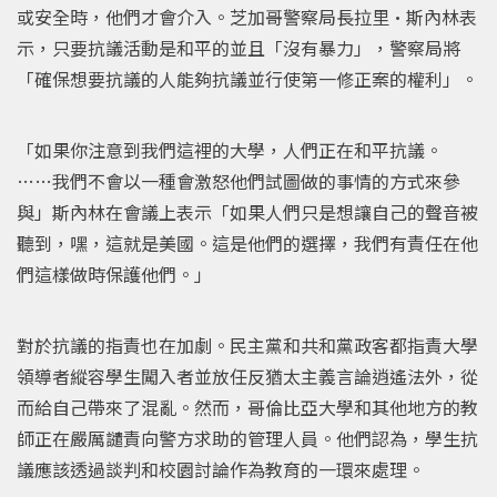
或安全時，他們才會介入。芝加哥警察局長拉里·斯內林表
示，只要抗議活動是和平的並且「沒有暴力」，警察局將
「確保想要抗議的人能夠抗議並行使第一修正案的權利」。
「如果你注意到我們這裡的大學，人們正在和平抗議。
……我們不會以一種會激怒他們試圖做的事情的方式來參
與」斯內林在會議上表示「如果人們只是想讓自己的聲音被
聽到，嘿，這就是美國。這是他們的選擇，我們有責任在他
們這樣做時保護他們。」
對於抗議的指責也在加劇。民主黨和共和黨政客都指責大學
領導者縱容學生闖入者並放任反猶太主義言論逍遙法外，從
而給自己帶來了混亂。然而，哥倫比亞大學和其他地方的教
師正在嚴厲譴責向警方求助的管理人員。他們認為，學生抗
議應該透過談判和校園討論作為教育的一環來處理。