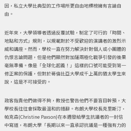
因，私立大學比典型的工作場所更自由地標榜擁有言論自
由。
近年來，大學領導者透過反覆試驗，制定了可行的「時間、
地點和方式」規則，以規範對於不受歡迎的演講者的激烈示
威和講座。然而，學校一直在努力解決針對個人或小團體的
仇恨言論問題，但是他們顯然對加薩兩極化戰爭引發的後果
毫無準備。像是「全球化起義！」這樣的口號可能受到第一
修正案的保護，但對於哥倫比亞大學成千上萬的猶太學生來
說，這是不可接受的。
政客指責他們做得不夠，教授也警告他們不要盲目幹預，大
學校長往往會採取最溫​​和的措辭。布朗大學校長克里斯汀·
帕克森(Christine Paxson)在本週發給學生抗議者的一封信
中寫道，布朗大學「長期以來一直承認抗議是一種強有力的