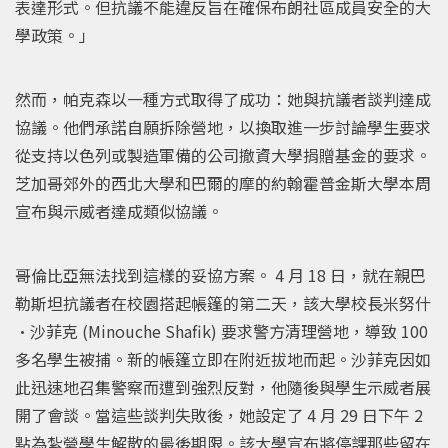
表達形式。但抗議不能違反旨在確保布朗社區成員安全的大
學政策。」
然而，帕克森以一種方式取得了成功：她與抗議者談判達成
協議。他們承諾自願拆除營地，以換取進一步討論學生要求
從支持以色列或製造軍備的公司撤資大學捐贈基金的要求。
芝加哥郊外的西北大學和巴爾的摩的約翰霍普金斯大學本周
宣布與示威者達成類似協議。
哥倫比亞無法找到這樣的妥協方案。 4 月 18 日，就在親巴
勒斯坦抗議者在校園搭起帳篷的第二天，該大學校長米努什
·沙菲克 (Minouche Shafik) 要求警方清理營地，導致 100
多名學生被捕。新的帳篷立即在附近拔地而起。沙菲克因如
此迅速地召集警察而遭到強烈反對，他隨後與學生示威者展
開了會談。當這些談判失敗後，她設定了 4 月 29 日下午 2
點為紮營學生解散的最後期限。該大學宣布將停課那些留在