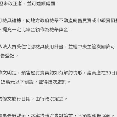
正但未改正者，並可連續處罰。
可檢具證據，向地方政府檢舉不動產銷售買賣或申報實價
，提充一定比率金額作為檢舉獎金。
私法人買受住宅應檢具使用計畫，並經中央主管機關許可
預告登記。
條文明定，預售屋買賣契約如有解約情形，建商應在30日
15萬元以下罰鍰，並得按次處罰。
的條文施行日期，由行政院定之。
美惠最後裁示，本案提報院會討論前，不須經朝野協商。