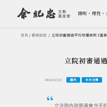
開明
・
理性
・
您在這裡
首頁
/
觀察追蹤
/
立院初審通過平均地權條例 5重
立院初審通過
國內
水水台灣
2022/12/22
立法院內政委員會今天