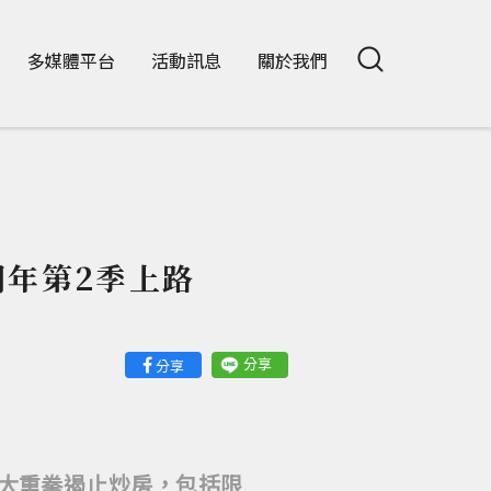
多媒體平台
活動訊息
關於我們
明年第2季上路
分享
分享
大重拳遏止炒房，包括限