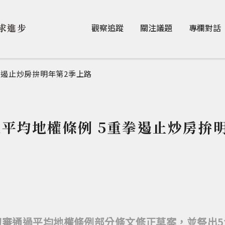
Jump to Main content
Jump to Navigation
求進步
觀察追蹤
關注議題
專欄對話
拳遏止炒房拚明年第2季上路
平均地權條例 5重拳遏止炒房拚
初審通過平均地權條例部分條文修正草案，並祭出5