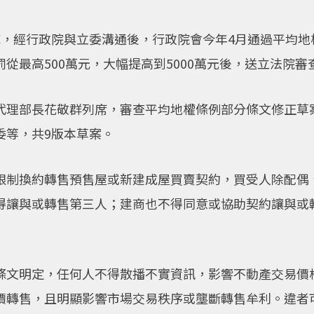
彈，經行政院與立委溝通後，行政院會今年4月通過平均地
從最高500萬元，大幅提高到5000萬元後，送立法院審
代理部長花敬群列席，審查平均地權條例部分條文修正草
委等，共9版本草案。
限制換約轉售預售屋或新建成屋買賣契約，買受人除配偶
得讓與或轉售第三人；建商也不得同意或協助契約讓與或轉
條文明定，任何人不得散播不實資訊，影響不動產交易價
價轉售，且明顯影響市場交易秩序或壟斷轉售牟利。違者可