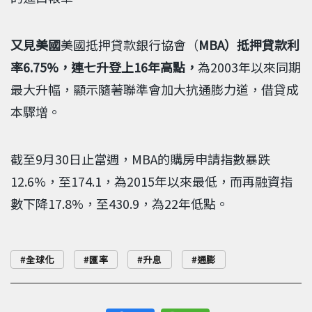
又見美國
美國抵押貸款銀行協會（
MBA
）抵押貸款利
率6.75%，連七升登上16年高點，
為2003年以來同期
最大升幅，顯示隨著聯準會加大抗通膨力道，借貸成
本驟增。
截至9月30日止當週，MBA的購房申請指數暴跌
12.6%，至174.1，為2015年以來最低，而再融資指
數下降17.8%，至430.9，為22年低點。
全球化
匯率
升息
通膨