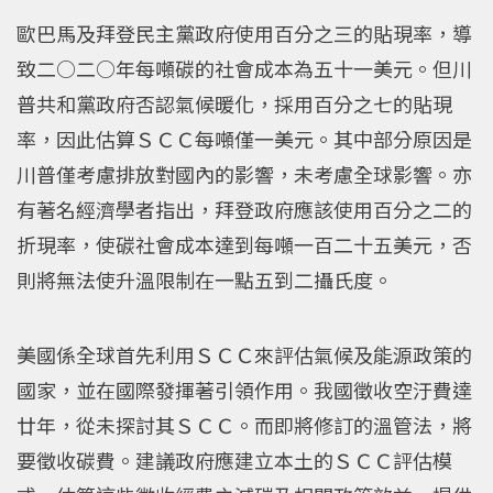
歐巴馬及拜登民主黨政府使用百分之三的貼現率，導
致二○二○年每噸碳的社會成本為五十一美元。但川
普共和黨政府否認氣候暖化，採用百分之七的貼現
率，因此估算ＳＣＣ每噸僅一美元。其中部分原因是
川普僅考慮排放對國內的影響，未考慮全球影響。亦
有著名經濟學者指出，拜登政府應該使用百分之二的
折現率，使碳社會成本達到每噸一百二十五美元，否
則將無法使升溫限制在一點五到二攝氏度。
美國係全球首先利用ＳＣＣ來評估氣候及能源政策的
國家，並在國際發揮著引領作用。我國徵收空汙費達
廿年，從未探討其ＳＣＣ。而即將修訂的溫管法，將
要徵收碳費。建議政府應建立本土的ＳＣＣ評估模