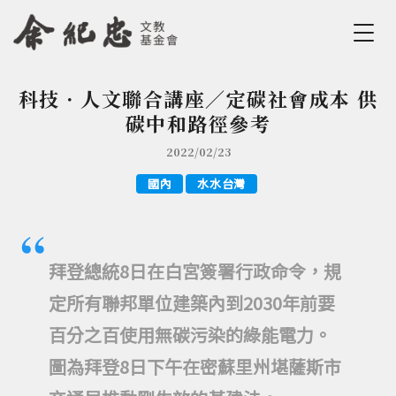
Jump to Main content
Jump to Navigation
科技．人文聯合講座／定碳社會成本 供
您在這裡
碳中和路徑參考
2022/02/23
國內
水水台灣
拜登總統8日在白宮簽署行政命令，規
定所有聯邦單位建築內到2030年前要
百分之百使用無碳污染的綠能電力。
圖為拜登8日下午在密蘇里州堪薩斯市