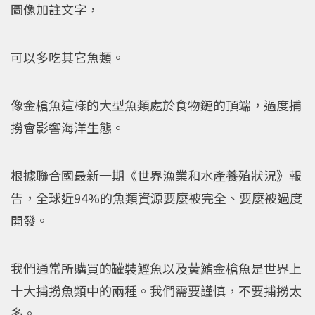
圖像加註文字，
可以多吃其它魚類。
像金槍魚這樣的大型魚類處於食物鏈的頂端，過度捕
撈會影響海洋生態。
根據聯合國最新一期《世界漁業和水產養殖狀況》報
告，全球近94%的魚類資源要麼被完全、要麼被過度
開發。
我們通常所購買的罐裝鰹魚以及黃鰭金槍魚是世界上
十大捕撈魚類中的兩種。我們需要謹慎，不要捕撈太
多。