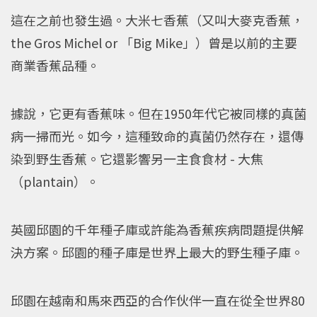
這在之前也發生過。大米七香蕉（又叫大麥克香蕉，
the Gros Michel or 「Big Mike」）曾是以前的主要
商業香蕉品種。
據說，它更有香蕉味。但在1950年代它被同樣的真菌
病一掃而光。如今，這種致命的真菌仍然存在，還傳
染到野生香蕉。它還影響另一主食食材 - 大焦
（plantain）。
英國邱園的千年種子庫或許能為香蕉疾病問題提供解
決方案。邱園的種子庫是世界上最大的野生種子庫。
邱園在越南和馬來西亞的合作伙伴一直在從全世界80