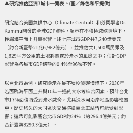
▲研究推估亞洲7城市一覽表。(圖／綠色和平提供)
研究結合美國氣候中心（Climate Central）和芬蘭學者Dr.
Kummu開發的全球GDP資料，顯示在不積極減碳情境下，
極端海平面上升將影響上述七座城市GDP共7,240億美元
（約合新臺幣21兆6,982億元），並推估共1,500萬民眾及
1,829平方公里的土地將暴露於淹水的風險之中；估計GDP
影響為各城市GDP總額的0.4%至96%不等。
以台北市為例，研究顯示在最不積極減碳情境下，2030年
若面臨海平面上升與10年一遇的大水等綜合因素，預計台北
市17%面積將受到淹水威脅，尤其淡水河沿岸地區影響較嚴
重，歷史悠久的大同區與交通樞紐臺北車站皆可能受到影
響；連帶可能影響台北市GDP約24%（約296.4億美元；約
合新臺幣8290.3億元）。