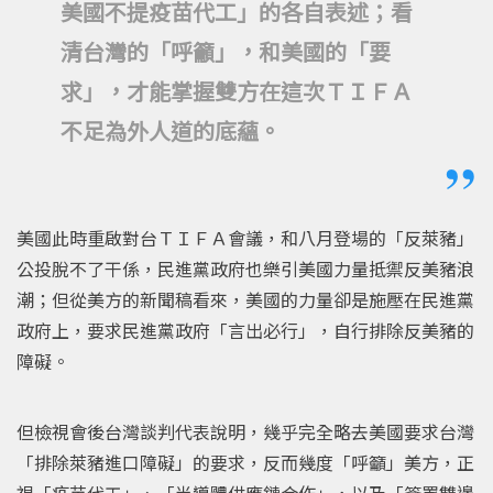
美國不提疫苗代工」的各自表述；看
清台灣的「呼籲」，和美國的「要
求」，才能掌握雙方在這次ＴＩＦＡ
不足為外人道的底蘊。
美國此時重啟對台ＴＩＦＡ會議，和八月登場的「反萊豬」
公投脫不了干係，民進黨政府也樂引美國力量抵禦反美豬浪
潮；但從美方的新聞稿看來，美國的力量卻是施壓在民進黨
政府上，要求民進黨政府「言出必行」，自行排除反美豬的
障礙。
但檢視會後台灣談判代表說明，幾乎完全略去美國要求台灣
「排除萊豬進口障礙」的要求，反而幾度「呼籲」美方，正
視「疫苗代工」、「半導體供應鏈合作」，以及「簽署雙邊