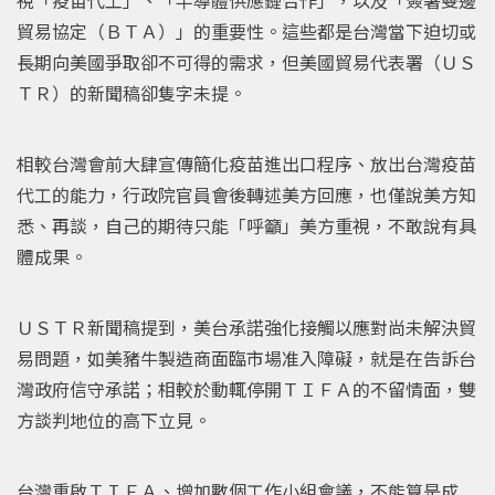
貿易協定（ＢＴＡ）」的重要性。這些都是台灣當下迫切或
長期向美國爭取卻不可得的需求，但美國貿易代表署（ＵＳ
ＴＲ）的新聞稿卻隻字未提。
相較台灣會前大肆宣傳簡化疫苗進出口程序、放出台灣疫苗
代工的能力，行政院官員會後轉述美方回應，也僅說美方知
悉、再談，自己的期待只能「呼籲」美方重視，不敢說有具
體成果。
ＵＳＴＲ新聞稿提到，美台承諾強化接觸以應對尚未解決貿
易問題，如美豬牛製造商面臨市場准入障礙，就是在告訴台
灣政府信守承諾；相較於動輒停開ＴＩＦＡ的不留情面，雙
方談判地位的高下立見。
台灣重啟ＴＩＦＡ、增加數個工作小組會議，不能算是成