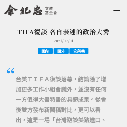
Jump to Main content
Jump to Navigation
TIFA復談 各自表述的政治大秀
您在這裡
2021/07/01
國內
國外
公與義
台美ＴＩＦＡ復談落幕，結論除了增
加更多工作小組會議外，並沒有任何
一方值得大書特書的具體成果。從會
後雙方發布新聞稿對比，更可以看
出，這是一場「台灣避談美豬進口、