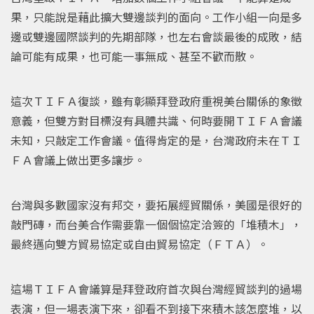
果，只能說是藉此擴大雙邊談判的面向。工作小組一向是多
邊或雙邊國際談判的先期部隊，也左右會談最後的成敗，結
論可能有成果，也可能一事無成、甚至不歡而散。
這次ＴＩＦＡ復談，雖有彰顯拜登政府重視美台關係的象徵
意義，但雙方對目標沒有具體共識、何時要開ＴＩＦＡ會議
未知，只敲定工作會議。值得肯定的是，台灣政府未在ＴＩ
ＦＡ會議上做出更多讓步。
台灣與多數國家沒有邦交，要拓展經貿關係，美國是很好的
敲門磚，而台美合作需要靠一個個協定洽簽的「堆積木」，
最終邁向雙方貿易協定或自由貿易協定（ＦＴＡ）。
這場ＴＩＦＡ會議算是拜登政府首次與台灣經貿談判的過場
表演，但一場表演下來，卻看不到接下來積木該怎麼堆，以