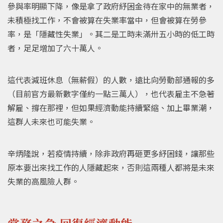
參與率明顯下降，像是拿了政府紓困金待在家中的無業者，
未積極找工作，不會被算在失業率當中，但會被算在勞參
率，是「隱藏性失業」。其二是工時未滿卅五小時的低工時
者，足足增加了六十萬人。
這代表減班休息（無薪假）的人數，遠比向勞動部通報的多
（目前官方最新數字僅約一點三萬人），也代表雇主不急著
解雇、撐在那裡，但如果經濟動能持續緊縮、加上畢業潮，
這群人未來也可能失業。
辛炳隆說，若疫情持續，除非政府再砸更多紓困錢，讓那些
原本要出來找工作的人隱藏起來，否則這兩種人都將是未來
失業的高風險人群。