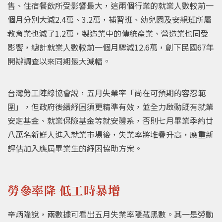
售、住宿餐飲所受影響最大，這兩個行業的就業人數較前一
個月分別大減2.4萬、3.2萬，補習班、幼兒園及安親班所屬
教育業也減了1.2萬，製造業中的傳統產業、營造業也同受
影響，總計就業人數較前一個月驟減12.6萬，創下民國67年
開辦調查以來同期最大減幅。
台灣勞工陣線協會說，五月失業率「尚在可預期的容忍範
圍」，但政府後續紓困須更精準有效，並全力啟動既有就業
安定基金、就業保險基金等就安體系，否則七月畢業季約廿
八萬名新鮮人進入就業市場後，失業率將堆疊升高，應重新
評估加入應屆畢業生的紓困協助方案。
勞參率降 低工時暴增
辛炳隆說，兩數據可看出五月失業率隱藏黑數。其一是勞動