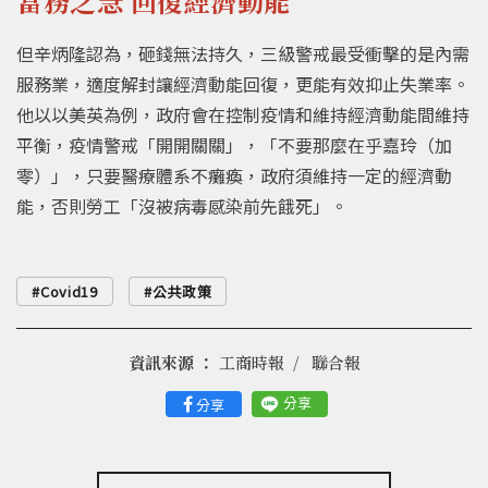
當務之急 回復經濟動能
但辛炳隆認為，砸錢無法持久，三級警戒最受衝擊的是內需
服務業，適度解封讓經濟動能回復，更能有效抑止失業率。
他以以美英為例，政府會在控制疫情和維持經濟動能間維持
平衡，疫情警戒「開開關關」，「不要那麼在乎嘉玲（加
零）」，只要醫療體系不癱瘓，政府須維持一定的經濟動
能，否則勞工「沒被病毒感染前先餓死」。
Covid19
公共政策
資訊來源 ：
工商時報
聯合報
分享
分享