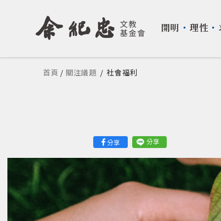
開明
・
理性
・
您在這裡
首頁
/
關注議題
/
社會福利
分享
分享