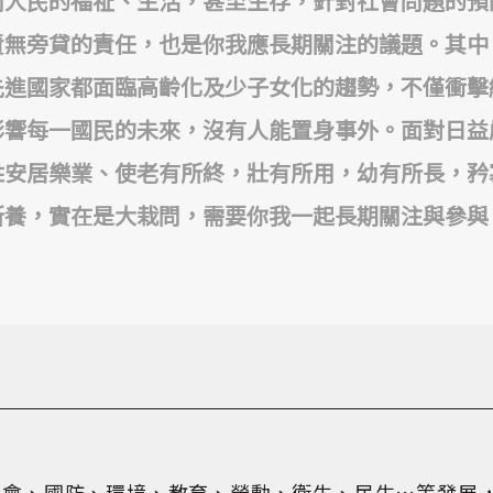
關人民的福祉、生活，甚至生存，針對社會問題的預
責無旁貸的責任，也是你我應長期關注的議題。其中
先進國家都面臨高齡化及少子女化的趨勢，不僅衝擊
影響每一國民的未來，沒有人能置身事外。面對日益
姓安居樂業、使老有所終，壯有所用，幼有所長，矜
所養，實在是大栽問，需要你我一起長期關注與參與
社會、國防、環境、教育、勞動、衛生、民生…等發展