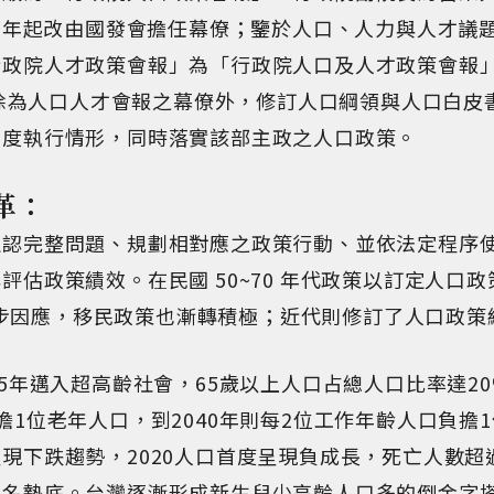
 年起改由國發會擔任幕僚；鑒於人口、人力與人才議題
行政院人才政策會報」為「行政院人口及人才政策會報
發會除為人口人才會報之幕僚外，修訂人口綱領與人口白
年度執行情形，同時落實該部主政之人口政策。
革：
確認完整問題、規劃相對應之政策行動、並依法定程序
評估政策績效。在民國 50~70 年代政策以訂定人口
高齡同步因應，移民政策也漸轉積極；近代則修訂了人口政
5年邁入超高齡社會，65歲以上人口占總人口比率達20
擔1位老年人口，到2040年則每2位工作年齡人口負擔
現下跌趨勢，2020人口首度呈現負成長，死亡人數超過
排名墊底。台灣逐漸形成新生兒少高齡人口多的倒金字