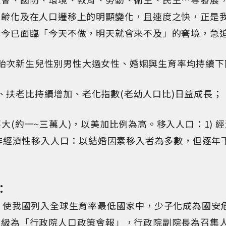
高齡化及在人口遷移上的明顯變化，且速度之快，正是
如今已面臨「今天不做，明天就會來不及」的窘境，急
高胎次新生兒性別男性大過女性、婚姻與生育率均持續下
快、扶老比持續增加、老化指數(老幼人口比)日益成長；
不大(約一~三萬人)，以美加比例為高。移入人口：1)
 非經濟性移入人口：以結婚因素移入者為多數，但逐年下
：
9 人，使我國列入全球生育率最低國家中，少子化成為國安
層級為「行政院人口政策會報」，行政院副院長為召集