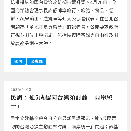
這批措施的國內政治攻防卻持續升溫。4月20日，全
國商業總會理事長許舒博率旅行、旅館、食品、糕
餅、蔬果輸出、遊覽車等七大公協會代表，在台北召
開題為「落地才是真惠台」的記者會，公開要求政府
正視並開放十項措施，包括恢復陸客觀光自由行及開
放農產品銷往大陸。
國內
公與義
2026/04/15
民調：逾5成認同台灣須討論「兩岸統
一」
民主文教基金會今日公布最新民調顯示，逾5成民眾
認同台灣必須主動面對討論「兩岸統一」問題；該基