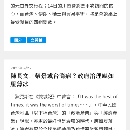
的元首外交行程；14日的川習會將是本次訪問的核
心，而台灣、伊朗、稀土與貿易平衡，將是會談桌上
最受矚目的四組變數。
國外
公與義
2026/04/27
陳長文／榮景或台灣病？政府治理應如
履薄冰
狄更斯在《雙城記》中曾言：「It was the best of
times, it was the worst of times……」，中華民國
台灣地區（以下稱台灣）的「政治產業」與「經濟產
業」現況，亦處於最好也是最壞的時代，應如履薄
冰。筆者有感於全球局勢動盪及跨境產業激烈競爭，