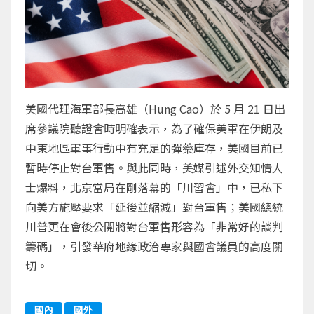
美國代理海軍部長高雄（Hung Cao）於 5 月 21 日出
席參議院聽證會時明確表示，為了確保美軍在伊朗及
中東地區軍事行動中有充足的彈藥庫存，美國目前已
暫時停止對台軍售。與此同時，美媒引述外交知情人
士爆料，北京當局在剛落幕的「川習會」中，已私下
向美方施壓要求「延後並縮減」對台軍售；美國總統
川普更在會後公開將對台軍售形容為「非常好的談判
籌碼」，引發華府地緣政治專家與國會議員的高度關
切。
國內
國外