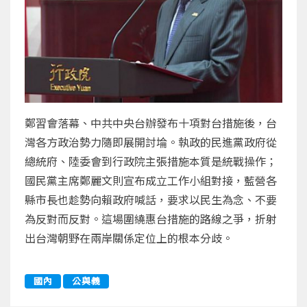
鄭習會落幕、中共中央台辦發布十項對台措施後，台
灣各方政治勢力隨即展開討埨。執政的民進黨政府從
總統府、陸委會到行政院主張措施本質是統戰操作；
國民黨主席鄭麗文則宣布成立工作小組對接，藍營各
縣市長也趁勢向賴政府喊話，要求以民生為念、不要
為反對而反對。這場圍繞惠台措施的路線之爭，折射
出台灣朝野在兩岸關係定位上的根本分歧。
國內
公與義