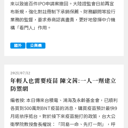
來以致逾百件IPO申請案撤回。大陸證監會日前再宣
布新規，強化對註冊制下承銷保薦、財務顧問等投行
業務的監督，要求券商認真盡責，更好地發揮中介機
構「看門人」作用。
國外
公與義
2021/07/12
年輕人也需要疫苗 陳文茜:一人一劑建立
防禦網
編者按: 本日傳來台積電、鴻海及永齡基金會，已順利
各買到500萬劑BNT疫苗的消息，購買疫苗預計最快9
月底依序抵台。對於接下來疫苗施打的政策，台大公
衛學院教授詹長權說：「同島一命、先打一劑」，呼