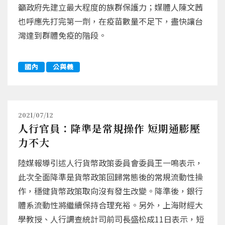
籲政府先建立最大程度的族群保護力；媒體人陳文茜
也呼應先打完第一劑，在疫苗數量不足下，盡快讓台
灣達到群體免疫的階段。
國內
公與義
2021/07/12
人行官員：降準是常規操作 短期通膨壓
力不大
陸媒報導引述人行貨幣政策委員會委員王一鳴表示，
此次全面降準是貨幣政策回歸常態後的常規流動性操
作，穩健貨幣政策取向沒有發生改變。降準後，銀行
體系流動性將繼續保持合理充裕。另外，上海財經大
學教授、人行調查統計司前司長盛松成11日表示，短