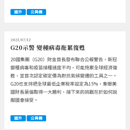
國外
公與義
2021/07/12
G20示警 變種病毒拖累復甦
20國集團（G20）財金首長發布聯合公報警告，新冠
變種病毒和疫苗接種速度不均，可能拖累全球經濟復
甦，並首次認定碳定價為對抗氣候變遷的工具之一。
G20也支持把全球最低企業稅率設定為15%，象徵美
國財長葉倫取得一大勝利，接下來的挑戰在於如何說
服國會接受。
國外
公與義