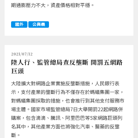
期通膨壓力不大，資產價格相對平穩。
國外
公與義
2021/07/12
陸人行、監管總局查反壟斷 開罰五網路
巨頭
大陸擴大對網路企業實施反壟斷措施，人民銀行表
示，支付產業的壟斷行為不僅存在於螞蟻集團一家，
對螞蟻集團採取的措施，也會推行到其他支付服務市
場主體。國家市場監管總局7日大舉開罰22起網路併
購案，包含滴滴、騰訊、阿里巴巴等5家網路巨頭列
名其中，其他產業方面也將強化汽車、醫藥的反壟
斷。