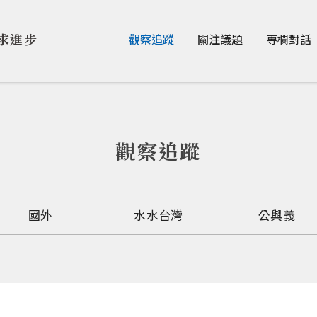
Jump to Main content
Jump to Navigation
求進步
觀察追蹤
關注議題
專欄對話
觀察追蹤
國外
水水台灣
公與義