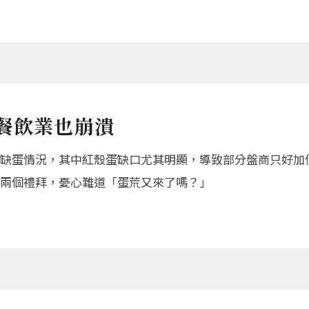
餐飲業也崩潰
缺蛋情況，其中紅殼蛋缺口尤其明顯，導致部分盤商只好加價
兩個禮拜，憂心難道「蛋荒又來了嗎？」