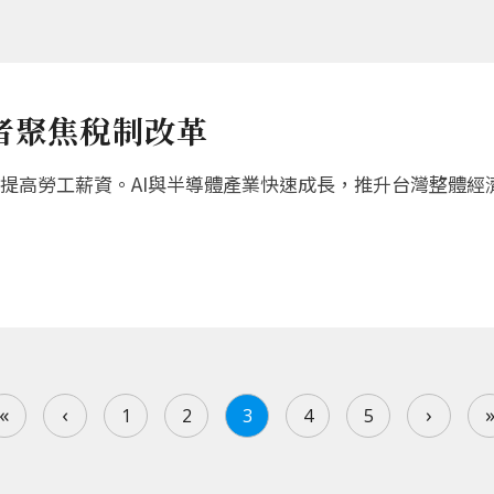
者聚焦稅制改革
提高勞工薪資。AI與半導體產業快速成長，推升台灣整體經
«
‹
›
1
2
3
4
5