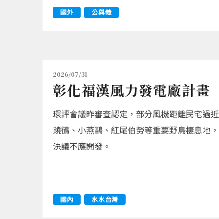
國外
公與義
2026/07/31
彰化福漢風力發電廠計畫
環評會議昨審查認定，部分風機距離民宅過近
蹺鴴、小燕鷗、紅尾伯勞等重要野鳥棲息地，
決議不應開發。
國內
水水台灣