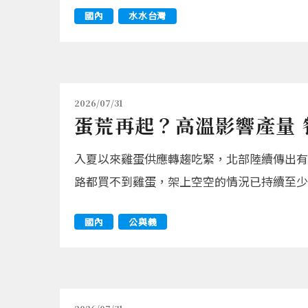
國內
水水台灣
2026/07/31
蛋荒再起？高溫影響產量 
入夏以來雞蛋供應轉趨吃緊，北部陸續傳出有
路都買不到雞蛋，架上空空的情況已持續至少
國內
公與義