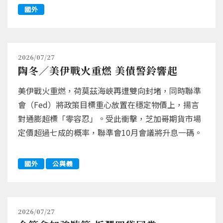
國外
2026/07/27
陶冬／美伊戰火重燃 美債警鈴響起
美伊戰火重燃，荷莫茲海峽再遭雙向封堵，同時聯準
會（Fed）將政策目標重心放置在穩定物價上，揚言
對通膨超標「零容忍」。受此衝擊，芝加哥期貨市場
定價超過七成的概率，聯準會10月會議將升息一碼。
國外
公與義
2026/07/27