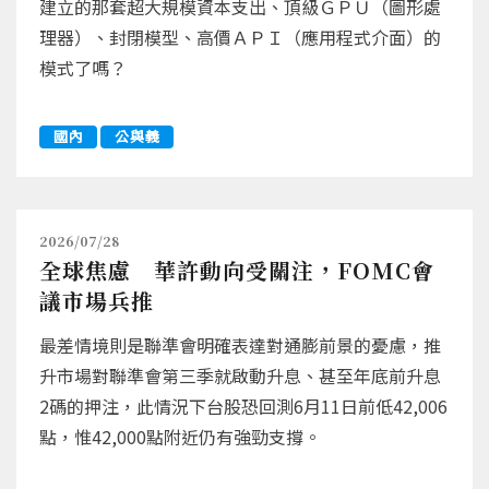
建立的那套超大規模資本支出、頂級ＧＰＵ（圖形處
理器）、封閉模型、高價ＡＰＩ（應用程式介面）的
模式了嗎？
國內
公與義
2026/07/28
全球焦慮 華許動向受關注，FOMC會
議市場兵推
最差情境則是聯準會明確表達對通膨前景的憂慮，推
升市場對聯準會第三季就啟動升息、甚至年底前升息
2碼的押注，此情況下台股恐回測6月11日前低42,006
點，惟42,000點附近仍有強勁支撐。