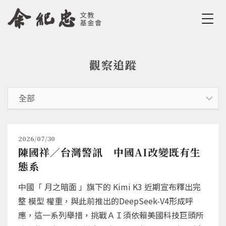
Jump to Main content
Jump to Navigation
觀察追蹤
您在這裡
2026/07/30
陳國祥／台灣警訊 中國AI改變既有生
態系
中國「 月之暗面 」旗下的 Kimi K3 近期宣布釋出完
整 模型 權重，與此前推出的DeepSeek-V4形成呼
應，這一系列舉措，挑戰ＡＩ須依賴美國科技巨頭所