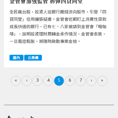
金管會加強監管 拆彈四貸同堂
全民瘋台股，投資人從銀行搬錢流向股市，引發「四
貸同堂」信用擴張疑慮。金管會近期盯上消費性貸款
成長快速的銀行，已有七、八家被請到金管會「喝咖
啡」，說明投資理財周轉金承作情況，金管會表態，
一旦風控鬆脫，將隨時啟動專案金檢。
國內
公與義
«
‹
3
4
5
6
7
›
»