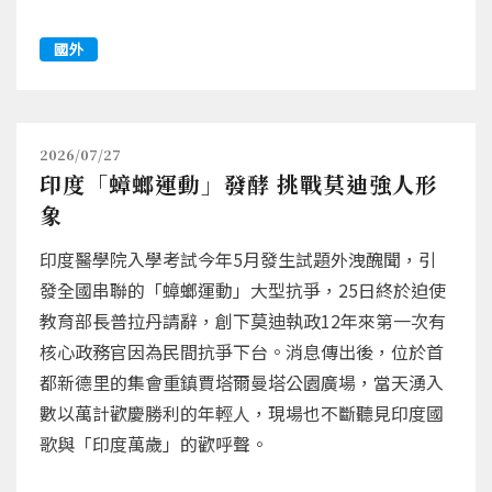
國外
2026/07/27
印度「蟑螂運動」發酵 挑戰莫迪強人形
象
印度醫學院入學考試今年5月發生試題外洩醜聞，引
發全國串聯的「蟑螂運動」大型抗爭，25日終於迫使
教育部長普拉丹請辭，創下莫迪執政12年來第一次有
核心政務官因為民間抗爭下台。消息傳出後，位於首
都新德里的集會重鎮賈塔爾曼塔公園廣場，當天湧入
數以萬計歡慶勝利的年輕人，現場也不斷聽見印度國
歌與「印度萬歲」的歡呼聲。