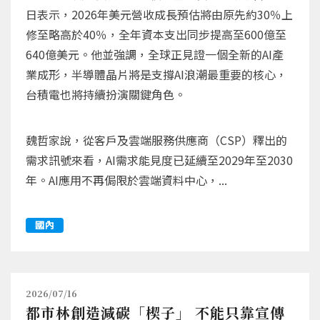
日表示，2026年美元營收成長預估將由原先約30％上
修至略高於40％，全年資本支出同步提高至600億至
640億美元。他並強調，全球正見證一個全新的AI產
業成形，半導體晶片將是支撐AI浪潮最重要的核心，
台積電也將持續扮演關鍵角色。
魏哲家說，從客戶及雲端服務供應商（CSP）釋出的
需求訊號來看，AI需求能見度已延續至2029年至2030
年。AI應用不再侷限於雲端資料中心，...
國內
2026/07/16
都市林創造減碳「楔子」 不能只靠宣傳