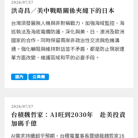
2026/07/17
洪奇昌／美中戰略關係夾縫下的日本
台灣須發展無人機與非對稱戰力，加強海域監控、海
巡執法及海底電纜防護，深化與美、日、澳洲及歐洲
國家的合作，同時保留兩岸非政治性交流與危機溝
通。強化嚇阻與維持對話並不矛盾，都是防止現狀遭
單方面改變、維護區域和平的必要手段。
國內
公與義
2026/07/17
台積魏哲家：AI旺到2030年 赴美投資
加碼千億
AI需求持續超乎預期，台積電董事長暨總裁魏哲家16