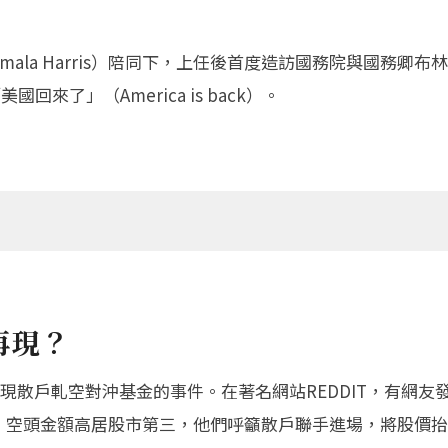
mala Harris）陪同下，上任後首度造訪國務院與國務卿布林肯
來了」（America is back）。
再現？
現散戶軋空對沖基金的事件。在著名網站REDDIT，有網友
放空，空頭金額高居股市第三，他們呼籲散戶聯手進場，將股價