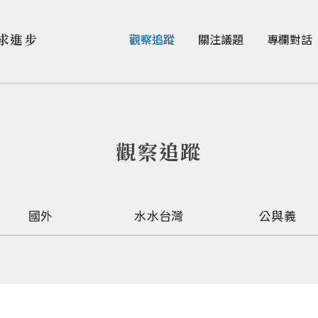
Jump to Main content
Jump to Navigation
求進步
觀察追蹤
關注議題
專欄對話
觀察追蹤
國外
水水台灣
公與義