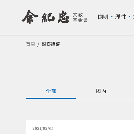
開明
・
理性
・
您在這裡
首頁
/
觀察追蹤
全部
國內
2021/02/05