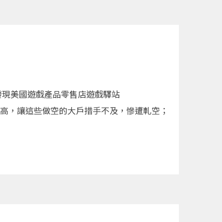
發現美國遊戲產品零售店遊戲驛站
抬高，讓這些做空的大戶措手不及，慘遭軋空；