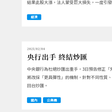
結果此股大漲，法人蒙受巨大損失，一度引發
經濟
2021/02/04
央行出手 終結炒匯
中央銀行為杜絕炒匯出重手，3日預告修正「外
將改採「更具彈性」的機制，針對不同性質、
回台炒匯。
國內
公與義