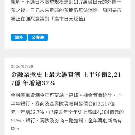
緩解。不過日本實施規模達到11.7萬億日元的外匯干
預之後，日元未來走弱的預期仍無法消除，原因是市
場正在強烈意識到「高市日元貶值」。
國外
公與義
2026/07/20
金融業掀史上最大籌資潮 上半年衝2,21
7億 年增逾32%
金融業籌資潮今年可望站上高峰。據金管會統計，上
半年銀行、券商及產壽險現增與發債合計2,217億
元，年增32.7%，已達去年全年史上高峰4,384億元的
51%，銀行、壽險及券商三路搶錢，全年再創新高有
望。