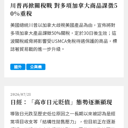
川普再掀關稅戰 對多項加拿大商品課徵5
0%重稅
美國總統川普以加拿大歧視美國產品為由，宣佈將對
多項加拿大產品課徵50%關稅，定於30日後生效；這
波關稅威脅將影響受USMCA免稅待遇保護的商品，標
誌著貿易戰的進一步升級。
國外
公與義
2026/07/21
日經：「高市日元貶值」態勢逐漸顯現
導致日元跌至歷史低位原因之一長期以來被認為是經
常項目收支等「結構性拋售壓力」，但目前正在逐漸