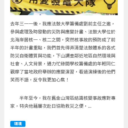
去年三一一後，我應法鼓大學籌備處劉前主任之邀，
參與處理及時發動的災防與應變計畫、法鼓大學位於
北海岸居核一、核二之間，突然核事故的預防成了前
半年的計畫重點，我們首先得弄清楚法鼓體系的各式
防災自衛體質與功能，下山調查鄰近地區自然環境與
社會、人文背景，通力忙碌間學校籌備處的年輕同仁
觀摩了當地政府舉辦的應變演習，看過演練後的他們
笑而不語，反令我更加心焦！
半年至今，我在舊金山灣區結識核變事故應對專
家，特央他藉屢次赴日協助救災之便，...
環境