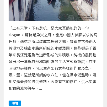
「上有天堂，下有蘇杭」是大家耳熟能詳的一句
slogan ，蘇杭是魚米之鄉，也是中國人夢寐以求的烏
托邦。蘇杭之所以能成為魚米之鄉，關鍵在它是由大
片濕地及綿密水路所組成的水鄉澤國。這些都是千百
年來長江泛濫及改道所形成的沖積扇，純樸的農民也
發展出一套與自然和諧相處的生活方式與態度，在平
時濕地是糧倉，可以生產出各式各樣的作物及魚、
蝦、蟹，這就是所謂的水八仙。但在洪水泛濫時，濕
地又是最佳的滯洪機制，因為有它的存在，洪水災害
相對的減輕許多。...
環境