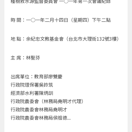
種樹救水源監督委員會 一○一年第一次會議紀錄
時 間：一○一年二月十四日（星期四）下午二點
地 點：余紀忠文教基金會（台北市大理街132號3樓）
主 席：林聖芬
出席單位：教育部廖雙慶
行政院環保署吳鈴筑
經濟部水利署陳炳訓
行政院農委會（林務局堯明才代理）
行政院農委會林務局堯明才
行政院農委會林務局侯祖德...