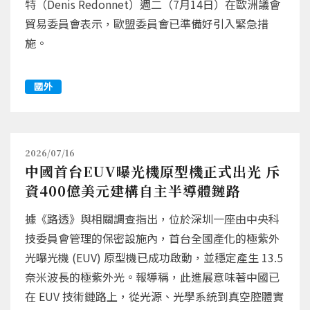
特（Denis Redonnet）週二（7月14日）在歐洲議會
貿易委員會表示，歐盟委員會已準備好引入緊急措
施。
國外
2026/07/16
中國首台EUV曝光機原型機正式出光 斥
資400億美元建構自主半導體鏈路
據《路透》與相關調查指出，位於深圳一座由中央科
技委員會管理的保密設施內，首台全國產化的極紫外
光曝光機 (EUV) 原型機已成功啟動，並穩定產生 13.5
奈米波長的極紫外光。報導稱，此進展意味著中國已
在 EUV 技術鏈路上，從光源、光學系統到真空腔體實