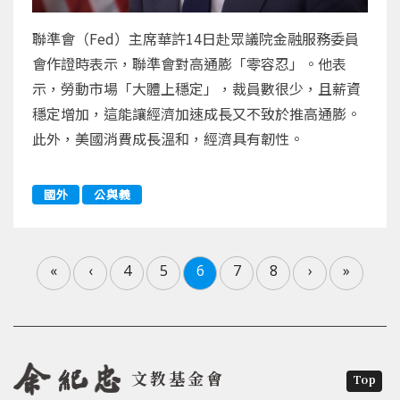
聯準會（Fed）主席華許14日赴眾議院金融服務委員
會作證時表示，聯準會對高通膨「零容忍」。他表
示，勞動市場「大體上穩定」，裁員數很少，且薪資
穩定增加，這能讓經濟加速成長又不致於推高通膨。
此外，美國消費成長溫和，經濟具有韌性。
國外
公與義
«
‹
4
5
6
7
8
›
»
文教基金會
Top