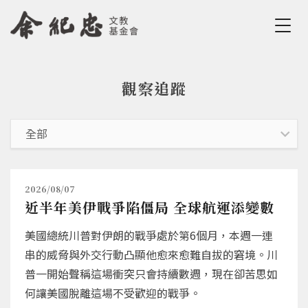
Jump to Main content
Jump to Navigation
觀察追蹤
您在這裡
2026/08/07
近半年美伊戰爭陷僵局 全球航運添變數
美國總統川普對伊朗的戰爭處於第6個月，本週一連
串的威脅與外交行動凸顯他愈來愈難自拔的窘境。川
普一開始聲稱這場衝突只會持續數週，現在卻苦思如
何讓美國脫離這場不受歡迎的戰爭。