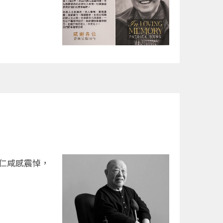
同仁咸感震悼，