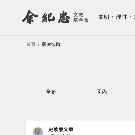
開明
・
理性
・
您在這裡
首頁
/
觀察追蹤
全部
國內
史欽泰文章
2026/03/23