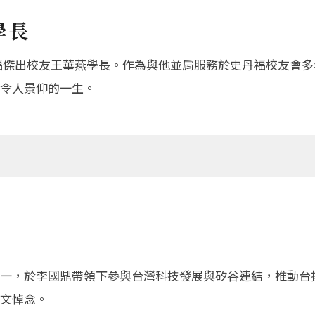
學長
史丹福傑出校友王華燕學長。作為與他並肩服務於史丹福校友會
令人景仰的一生。
一，於李國鼎帶領下參與台灣科技發展與矽谷連結，推動台
文悼念。