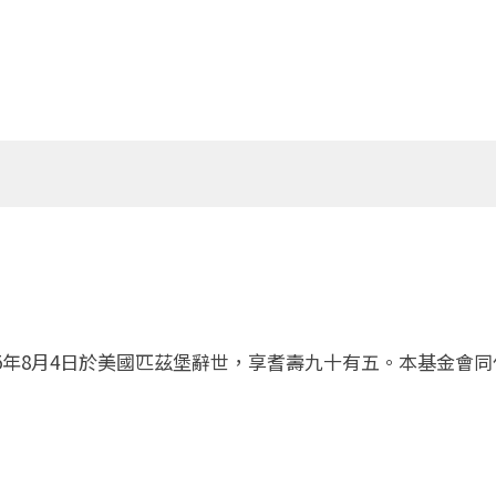
5年8月4日於美國匹茲堡辭世，享耆壽九十有五。本基金會