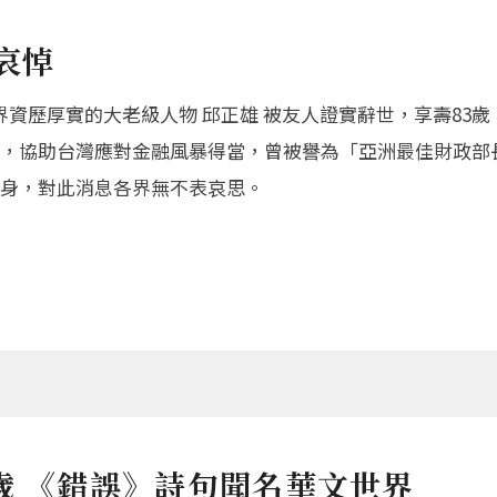
哀悼
界資歷厚實的大老級人物 邱正雄 被友人證實辭世，享壽83
，協助台灣應對金融風暴得當，曾被譽為「亞洲最佳財政部
身，對此消息各界無不表哀思。
歲 《錯誤》詩句聞名華文世界