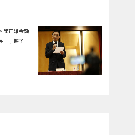
歲。邱正雄金融
長」；據了