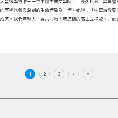
大皇家學會唯一一位中國古典文學院士。長久以來，葉嘉瑩
的西學修養與深刻的生命體驗為一體。她說：「中華詩教要
成就。我們年輕人，要共同地向着這樣的高山去攀登。」而
›
»
1
2
3