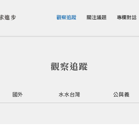
Jump to Main content
Jump to Navigation
求進步
觀察追蹤
關注議題
專欄對話
觀察追蹤
國外
水水台灣
公與義