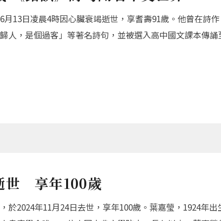
月13日凌晨4時因心臟衰竭逝世，享耆壽91歲。他曾在詩
歸人，是個過客」等著名詩句，並被選入高中國文課本傳誦
世 享年100歲
2024年11月24日去世，享年100歲。葉嘉瑩，1924年