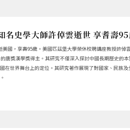
知名史學大師許倬雲逝世 享耆壽95
逝美國，享壽95歲。美國匹茲堡大學榮休校聘講座教授許倬
獎」的唐獎漢學獎得主。其研究不僅深入探討中國長期歷史的本
國在世界舞台上的定位。其研究著作展現了對國家、民族及
。