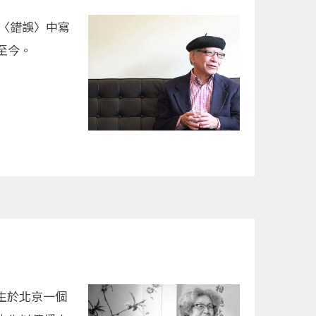
作〈錯誤〉中寫
至今。
出生於北京一個