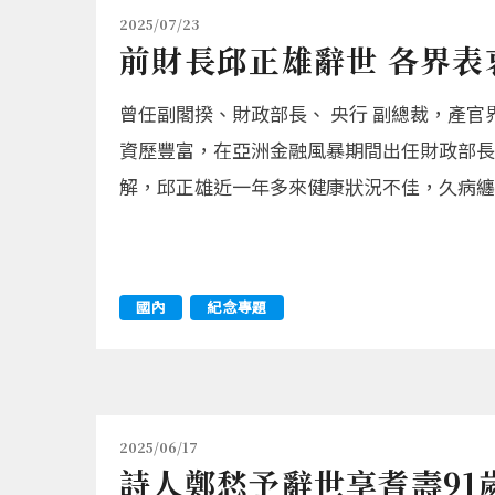
2025/07/23
前財長邱正雄辭世 各界表
曾任副閣揆、財政部長、 央行 副總裁，產官
資歷豐富，在亞洲金融風暴期間出任財政部長
解，邱正雄近一年多來健康狀況不佳，久病纏
國內
紀念專題
2025/06/17
詩人鄭愁予辭世享耆壽91