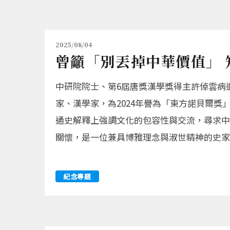
2025/08/04
曾籲「別丟掉中華價值」 
中研院院士、第6屆唐獎漢學獎得主許倬雲病
家、漢學家，為2024年譽為「東方諾貝爾
通史解釋上強調文化的包容性與交流，尋求中
關懷，是一位兼具博雅理念與淑世精神的史家
紀念專題