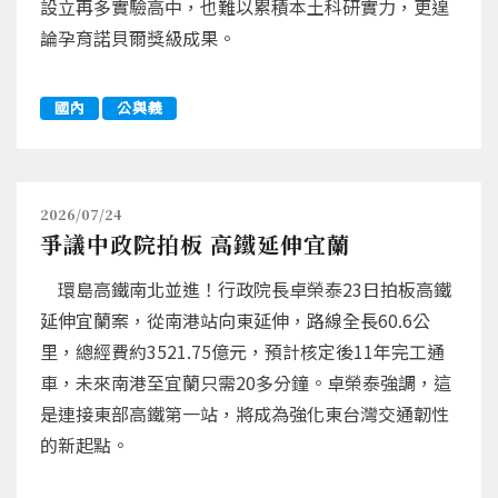
設立再多實驗高中，也難以累積本土科研實力，更遑
論孕育諾貝爾獎級成果。
國內
公與義
2026/07/24
爭議中政院拍板 高鐵延伸宜蘭
環島高鐵南北並進！行政院長卓榮泰23日拍板高鐵
延伸宜蘭案，從南港站向東延伸，路線全長60.6公
里，總經費約3521.75億元，預計核定後11年完工通
車，未來南港至宜蘭只需20多分鐘。卓榮泰強調，這
是連接東部高鐵第一站，將成為強化東台灣交通韌性
的新起點。