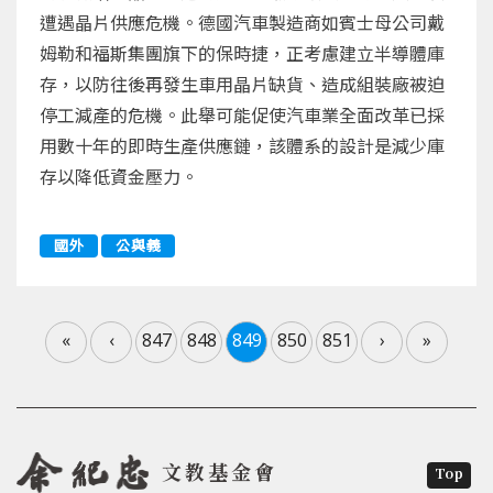
遭遇晶片供應危機。德國汽車製造商如賓士母公司戴
姆勒和福斯集團旗下的保時捷，正考慮建立半導體庫
存，以防往後再發生車用晶片缺貨、造成組裝廠被迫
停工減產的危機。此舉可能促使汽車業全面改革已採
用數十年的即時生產供應鏈，該體系的設計是減少庫
存以降低資金壓力。
國外
公與義
«
‹
847
848
849
850
851
›
»
文教基金會
Top