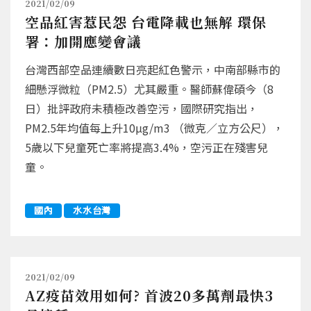
2021/02/09
空品紅害惹民怨 台電降載也無解 環保
署：加開應變會議
台灣西部空品連續數日亮起紅色警示，中南部縣市的
細懸浮微粒（PM2.5）尤其嚴重。醫師蘇偉碩今（8
日）批評政府未積極改善空污，國際研究指出，
PM2.5年均值每上升10μg/m3 （微克／立方公尺），
5歲以下兒童死亡率將提高3.4%，空污正在殘害兒
童。
國內
水水台灣
2021/02/09
AZ疫苗效用如何? 首波20多萬劑最快3