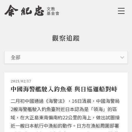
Jump to Main content
Jump to Navigation
觀察追蹤
您在這裡
2021/02/17
中國海警艦駛入釣魚臺 與日巡邏船對峙
二月初中國通過《海警法》，16日清晨，中國海警局
2艘海警艦駛入釣魚臺附近日本認為是「領海」的區
域，在大正島東南偏南約22公里的海上，做出試圖接
近一艘日本航行中漁船的動作。日方在漁船周圍部署