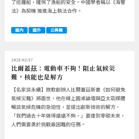
了巡邏船，確保了漁船的安全。中國學者稱以《海警
法》為契機 推進海上執法合作。
國內
國外
公與義
2021/02/17
比爾蓋茲：電動車不夠！阻止氣候災
難，核能也是解方
【名家談永續】微軟創辦人比爾蓋茲新書《如何避免
氣候災難》將面世，他在線上圓桌論壇與亞太區媒體
暢談氣候危機的急迫性，並提出創新技術的解方，
「我們過去十年做得遠遠不夠，」要達到零碳未來，
人們需要勇於挑戰最困難的任務。