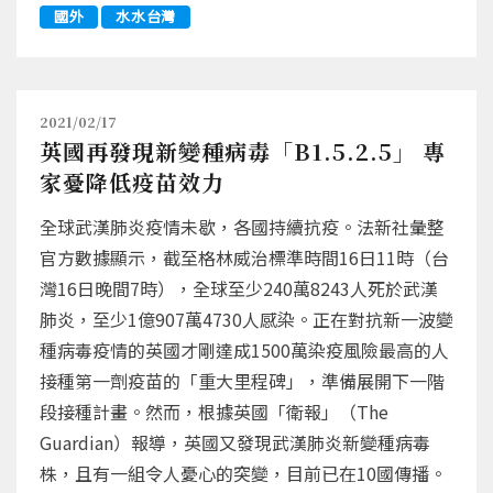
國外
水水台灣
2021/02/17
英國再發現新變種病毒「B1.5.2.5」 專
家憂降低疫苗效力
全球武漢肺炎疫情未歇，各國持續抗疫。法新社彙整
官方數據顯示，截至格林威治標準時間16日11時（台
灣16日晚間7時），全球至少240萬8243人死於武漢
肺炎，至少1億907萬4730人感染。正在對抗新一波變
種病毒疫情的英國才剛達成1500萬染疫風險最高的人
接種第一劑疫苗的「重大里程碑」，準備展開下一階
段接種計畫。然而，根據英國「衛報」（The
Guardian）報導，英國又發現武漢肺炎新變種病毒
株，且有一組令人憂心的突變，目前已在10國傳播。