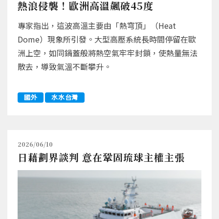
熱浪侵襲！歐洲高溫飆破45度
專家指出，這波高溫主要由「熱穹頂」（Heat
Dome）現象所引發。大型高壓系統長時間停留在歐
洲上空，如同鍋蓋般將熱空氣牢牢封鎖，使熱量無法
散去，導致氣溫不斷攀升。
國外
水水台灣
2026/06/10
日藉劃界談判 意在鞏固琉球主權主張