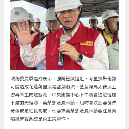
政務委員季連成表示，強颱巴威逼近，考量挾帶雨勢
可能造成花蓮萬里溪堰塞湖溢流，甚至讓馬太鞍溪上
游再新生成堰塞湖。中央應變中心下午將會進駐位處
下游的光復鄉、萬榮鄉及鳳林鎮，屆時會決定要發佈
黃色或是紅色警戒。他要求萬榮鄉及鳳林鎮要注意海
嘯級警報系統是否正常運作。