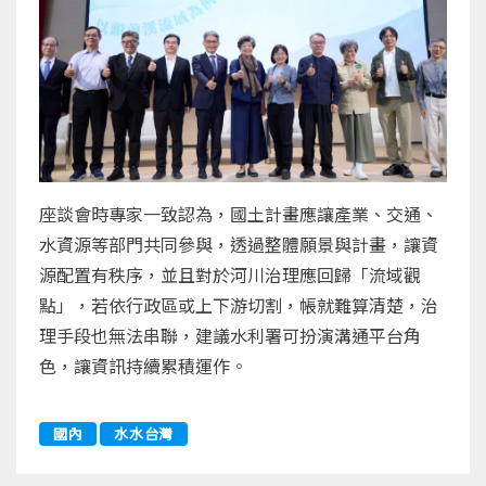
座談會時專家一致認為，國土計畫應讓產業、交通、
水資源等部門共同參與，透過整體願景與計畫，讓資
源配置有秩序，並且對於河川治理應回歸「流域觀
點」，若依行政區或上下游切割，帳就難算清楚，治
理手段也無法串聯，建議水利署可扮演溝通平台角
色，讓資訊持續累積運作。
國內
水水台灣