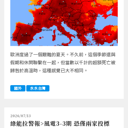
歐洲度過了一個艱難的夏天。不久前，這個季節還與
假期和休閑聯繫在一起，但當數以千計的超額死亡被
歸咎於高溫時，這種感覺已大不相同。
國外
水水台灣
2026/07/13
綠能拉警報>風電3-3期 恐僅兩家投標