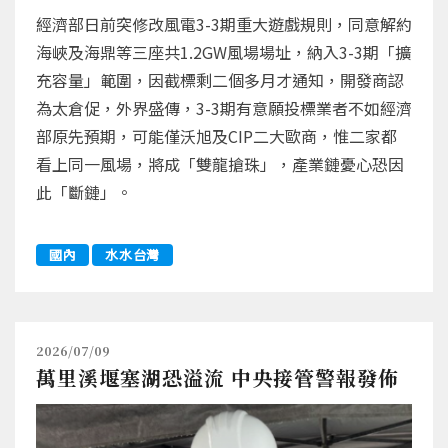
經濟部日前突修改風電3-3期重大遊戲規則，同意解約
海峽及海鼎等三座共1.2GW風場場址，納入3-3期「擴
充容量」範圍，因截標剩二個多月才通知，開發商認
為太倉促，外界盛傳，3-3期有意願投標業者不如經濟
部原先預期，可能僅沃旭及CIP二大歐商，惟二家都
看上同一風場，將成「雙龍搶珠」，產業鏈憂心恐因
此「斷鏈」。
國內
水水台灣
2026/07/09
萬里溪堰塞湖恐溢流 中央接管警報發佈