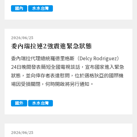
國內
水水台灣
2026/06/25
委內瑞拉連2強震進緊急狀態
委內瑞拉代理總統羅德里格斯（Delcy Rodriguez）
24日晚間發表簡短全國電視談話，宣布國家進入緊急
狀態，並向倖存者表達慰問，位於邁格狄亞的國際機
場因受損關閉，何時開啟將另行通知。
國外
水水台灣
2026/06/25