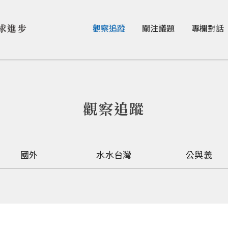
Jump to Main content
Jump to Navigation
求進步
觀察追蹤
關注議題
專欄對話
觀察追蹤
國外
水水台灣
公與義