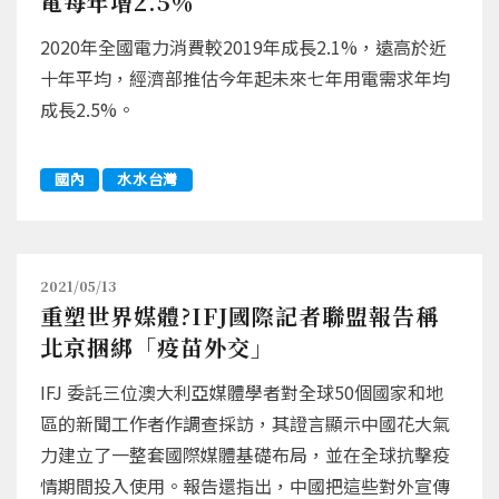
電每年增2.5％
2020年全國電力消費較2019年成長2.1%，遠高於近
十年平均，經濟部推估今年起未來七年用電需求年均
成長2.5%。
國內
水水台灣
2021/05/13
重塑世界媒體?IFJ國際記者聯盟報告稱
北京捆綁「疫苗外交」
IFJ 委託三位澳大利亞媒體學者對全球50個國家和地
區的新聞工作者作調查採訪，其證言顯示中國花大氣
力建立了一整套國際媒體基礎布局，並在全球抗擊疫
情期間投入使用。報告還指出，中國把這些對外宣傳