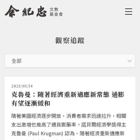
Jump to Main content
Jump to Navigation
觀察追蹤
您在這裡
2021/05/14
克魯曼：隨著經濟重新適應新常態 通膨
有望逐漸緩和
隨著美國經濟逐步開放，消費者需求迅速拉升，相關
支出激增也推高了通貨膨脹率。諾貝爾經濟學獎得主
克魯曼 (Paul Krugman) 認為，隨著經濟重新適應新