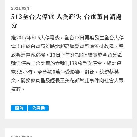
2021/05/14
513全台大停電 人為疏失 台電董自請處
分
繼2017年815大停電後，全台13日再度發生全台大停
電！由於台電高雄路北超高壓變電所匯流排故障，導
致興達電廠跳機，13日下午3時起陸續實施全台分區
輪流停電，合計實施六輪1,139萬戶次停電，總計停
電5.5小時，全台400萬戶受影響。對此，總統蔡英
文、閣揆蘇貞昌及經長王美花都對此事件向社會大眾
道歉。
國內
公與義