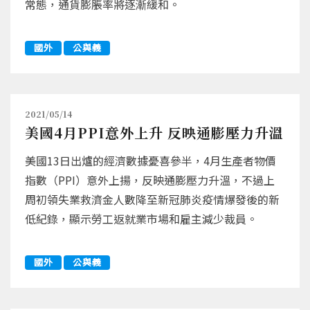
常態，通貨膨脹率將逐漸緩和。
國外
公與義
2021/05/14
美國4月PPI意外上升 反映通膨壓力升溫
美國13日出爐的經濟數據憂喜參半，4月生產者物價
指數（PPI）意外上揚，反映通膨壓力升溫，不過上
周初領失業救濟金人數降至新冠肺炎疫情爆發後的新
低紀錄，顯示勞工返就業市場和雇主減少裁員。
國外
公與義