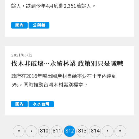
餘人，跌到今年4月底剩2,351萬餘人。
國內
公與義
2021/05/12
伐木非破壞…永續林業 政策別只是喊喊
政府在2016年喊出國產材自給率要在十年內達到
5%，同時推動台灣木材識別標章。
國內
水水台灣
«
‹
810
811
812
813
814
›
»