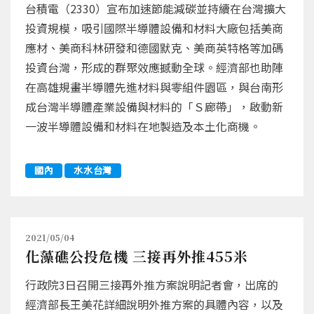
台積電（2330）宣布加速節能減碳並持續在台灣擴大
投資規模，吸引國際半導體設備和材料大廠包括美商
應材、美商科林研發和德國默克、美商英特格等加碼
投資台灣，形成的群聚效應撼動全球。經濟部也助陣
在高雄規畫半導體先進材料與零組件園區，與台南形
成台灣半導體產業設備與材料的「Ｓ廊帶」，啟動新
一波半導體設備和材料在地製造及本土化商機。
國內
水水台灣
2021/05/04
化藻礁公投危機 三接再外推455米
行政院3日召開三接再外推方案說明記者會，出席的
經濟部長王美花詳細說明外推方案的具體內容，以及