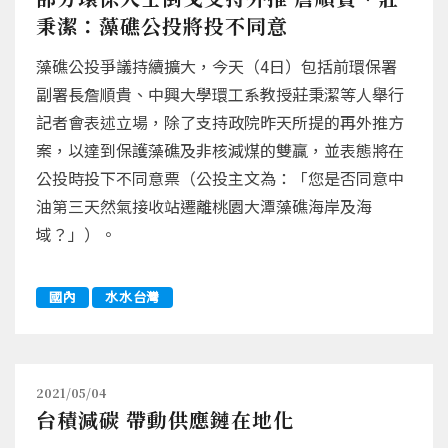
秉潔：藻礁公投將投不同意
藻礁公投爭議持續擴大，今天（4日）包括前環保署
副署長詹順貴、中興大學環工系教授莊秉潔等人舉行
記者會表述立場，除了支持政院昨天所提的再外推方
案，以達到保護藻礁及非核減煤的雙贏，並表態將在
公投時投下不同意票（公投主文為：「您是否同意中
油第三天然氣接收站遷離桃園大潭藻礁海岸及海
域？」）。
國內
水水台灣
2021/05/04
台積減碳 帶動供應鏈在地化