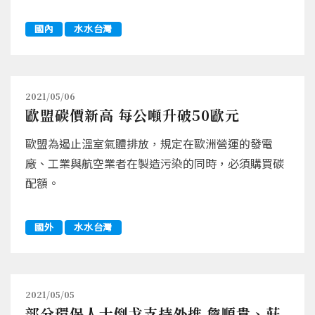
國內
水水台灣
2021/05/06
歐盟碳價新高 每公噸升破50歐元
歐盟為遏止溫室氣體排放，規定在歐洲營運的發電
廠、工業與航空業者在製造污染的同時，必須購買碳
配額。
國外
水水台灣
2021/05/05
部分環保人士倒戈支持外推 詹順貴、莊