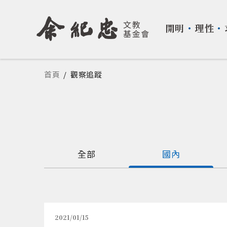
開明
・
理性
・
您在這裡
首頁
/
觀察追蹤
全部
國內
2021/01/15