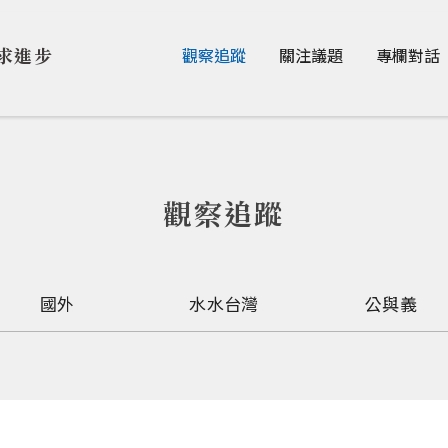
Jump to Main content
Jump to Navigation
求進步
觀察追蹤
關注議題
專欄對話
觀察追蹤
國外
水水台灣
公與義