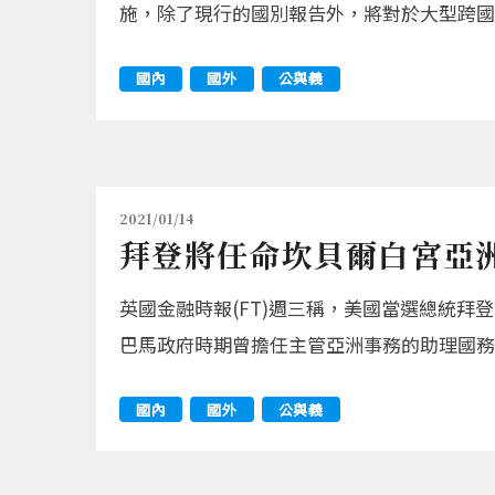
施，除了現行的國別報告外，將對於大型跨國
國內
國外
公與義
2021/01/14
拜登將任命坎貝爾白宮亞
英國金融時報(FT)週三稱，美國當選總統拜登
巴馬政府時期曾擔任主管亞洲事務的助理國務
國內
國外
公與義