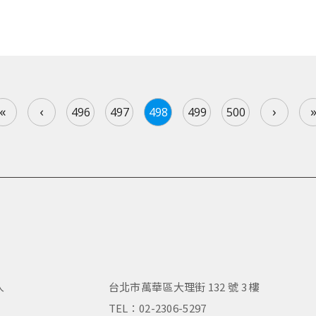
«
‹
›
496
497
498
499
500
人
台北市萬華區大理街 132 號 3 樓
，
TEL：02-2306-5297