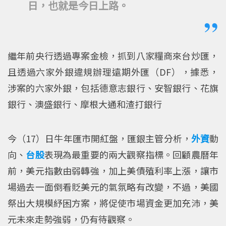
日，也就是今日上路。
繼年前央行透過專案金檢，抓到八家糧商來台炒匯，
且透過六家外銀違規辦理遠期外匯（DF），據悉，
涉案的六家外銀，包括德意志銀行、安智銀行、花旗
銀行、澳盛銀行、摩根大通和渣打銀行
今（17）日牛年匯市開紅盤，匯銀主管分析，
外資
動
向、
台股
表現為最重要的兩大觀察指標。回顧農曆年
前，美元指數由弱轉強，加上美債殖利率上漲，讓市
場過去一面倒看貶美元的氣氛略有改變，不過，美國
祭出大規模紓困方案，將促使市場資金更加充沛，美
元未來走勢強弱，仍有待觀察。