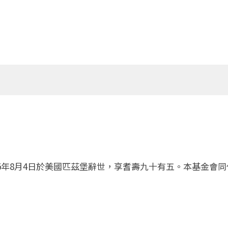
5年8月4日於美國匹茲堡辭世，享耆壽九十有五。本基金會