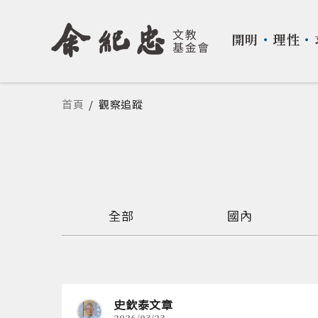
開明
・
理性
・
您在這裡
首頁
/
觀察追蹤
全部
國內
史欽泰文章
2026/03/23