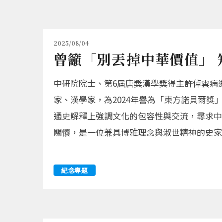
2025/08/04
曾籲「別丟掉中華價值」 
中研院院士、第6屆唐獎漢學獎得主許倬雲病
家、漢學家，為2024年譽為「東方諾貝爾
通史解釋上強調文化的包容性與交流，尋求中
關懷，是一位兼具博雅理念與淑世精神的史家
紀念專題