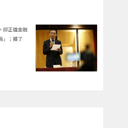
歲。邱正雄金融
長」；據了