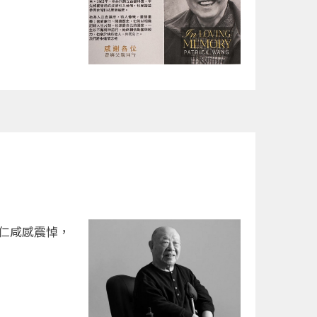
同仁咸感震悼，