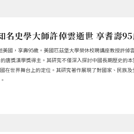
知名史學大師許倬雲逝世 享耆壽95
逝美國，享壽95歲。美國匹茲堡大學榮休校聘講座教授許倬
獎」的唐獎漢學獎得主。其研究不僅深入探討中國長期歷史的本
國在世界舞台上的定位。其研究著作展現了對國家、民族及
。