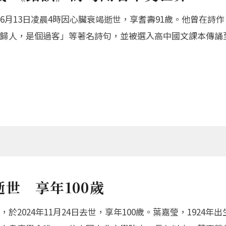
月13日凌晨4時因心臟衰竭逝世，享耆壽91歲。他曾在詩
歸人，是個過客」等著名詩句，並被選入高中國文課本傳誦
世 享年100歲
2024年11月24日去世，享年100歲。葉嘉瑩，1924年