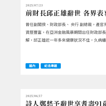
2025/07/23
前財長邱正雄辭世 各界表
曾任副閣揆、財政部長、 央行 副總裁，產官
資歷豐富，在亞洲金融風暴期間出任財政部長
解，邱正雄近一年多來健康狀況不佳，久病纏
國內
紀念專題
2025/06/17
詩人鄭愁予辭世享耆壽91