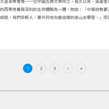
大皇家學會唯一一位中國古典文學院士。長久以來，葉嘉瑩
的西學修養與深刻的生命體驗為一體。她說：「中華詩教要
成就。我們年輕人，要共同地向着這樣的高山去攀登。」而
›
»
1
2
3