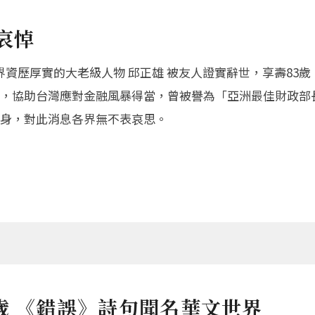
哀悼
界資歷厚實的大老級人物 邱正雄 被友人證實辭世，享壽83
，協助台灣應對金融風暴得當，曾被譽為「亞洲最佳財政部
身，對此消息各界無不表哀思。
歲 《錯誤》詩句聞名華文世界