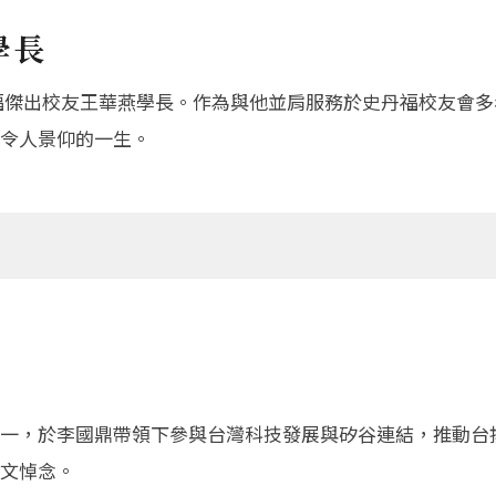
學長
史丹福傑出校友王華燕學長。作為與他並肩服務於史丹福校友會
令人景仰的一生。
一，於李國鼎帶領下參與台灣科技發展與矽谷連結，推動台
文悼念。