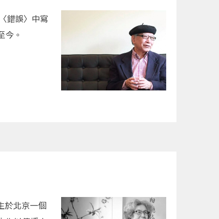
作〈錯誤〉中寫
至今。
出生於北京一個