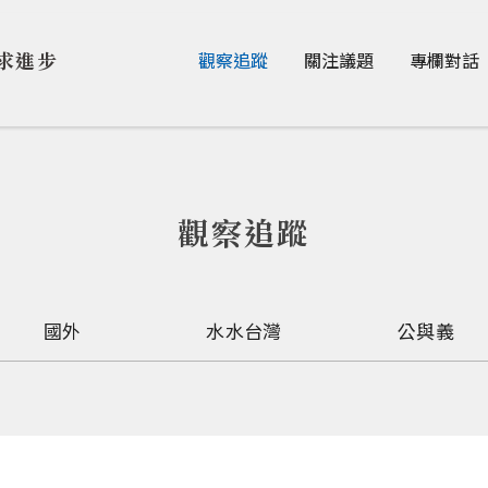
Jump to Main content
Jump to Navigation
求進步
觀察追蹤
關注議題
專欄對話
觀察追蹤
國外
水水台灣
公與義