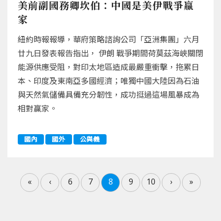
美前副國務卿坎伯：中國是美伊戰爭贏
家
紐約時報報導，華府策略諮詢公司「亞洲集團」六月
廿九日發表報告指出， 伊朗 戰爭期間荷莫茲海峽關閉
能源供應受阻，對印太地區造成最嚴重衝擊，拖累日
本、印度及東南亞多國經濟；唯獨中國大陸因為石油
與天然氣儲備具備充分韌性，成功挺過這場風暴成為
相對贏家。
國內
國外
公與義
«
‹
6
7
8
9
10
›
»