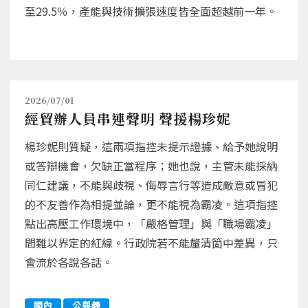
至29.5％，產能與技術擴張速度皆全面超越前一年。
2026/07/01
經貿辦人員串連聲明 聲援楊珍妮
楊珍妮則質疑，這兩項指控未提示證據、給予她說明
或答辯機會，欠缺正當程序；她也說，主管未能採納
同仁建議，不能與歧視、侮辱言行等造成敵意或冒犯
的不友善作為相提並論，更不能視為霸凌。這項指控
點出高壓工作環境中，「嚴格管理」與「職場霸凌」
間難以界定的紅線。行政院若不能釐清箇中差異，只
會流於各說各話。
國內
公與義