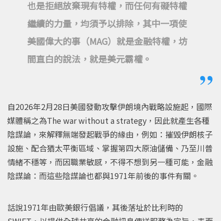
也是拒絕放棄現有特權，而任何有礙特權
繼續的力量，均須予以排除，其中一項使
美國偉大的事（MAG）就是金融特權，坊
間直白的說法，就是美元霸權。
自2026年2月28日美國發動攻擊伊朗境內戰略設施起，國際
媒體稱之為The war without a strategy，因此就產生各種
陰謀論，來解釋無端發起戰爭的緣由，例如：摧毀伊朗核子
設施、配合猶太平衡區域、掌握第四大原油儲備、乃至川普
情緒不穩等，而因職業敏感，不得不想到另一種可能，金融
陰謀論：而這些陰謀論也都與1971年前後的事件有關。
話說1971年由歐美銀行倡議，其後落址於比利時的
SWIFT，以提供全球共享的金融訊息傳送服務為宗旨，表面