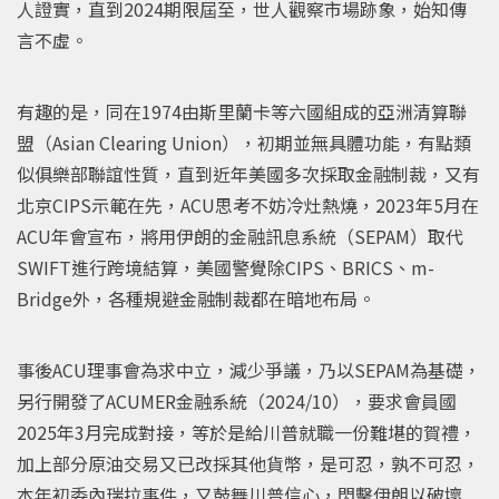
人證實，直到2024期限屆至，世人觀察市場跡象，始知傳
言不虛。
有趣的是，同在1974由斯里蘭卡等六國組成的亞洲清算聯
盟（Asian Clearing Union），初期並無具體功能，有點類
似俱樂部聯誼性質，直到近年美國多次採取金融制裁，又有
北京CIPS示範在先，ACU思考不妨冷灶熱燒，2023年5月在
ACU年會宣布，將用伊朗的金融訊息系統（SEPAM）取代
SWIFT進行跨境結算，美國警覺除CIPS、BRICS、m-
Bridge外，各種規避金融制裁都在暗地布局。
事後ACU理事會為求中立，減少爭議，乃以SEPAM為基礎，
另行開發了ACUMER金融系統（2024/10），要求會員國
2025年3月完成對接，等於是給川普就職一份難堪的賀禮，
加上部分原油交易又已改採其他貨幣，是可忍，孰不可忍，
本年初委內瑞拉事件，又鼓舞川普信心，閃擊伊朗以破壞