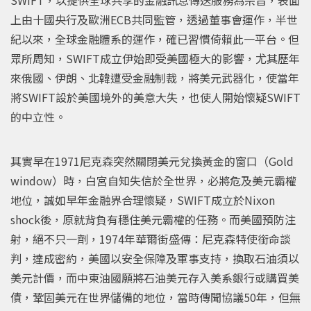
上由十國央行及歐洲ECB共同監管，透過董事會運作，半世
紀以來，全球金融體系的運作，確已習慣倚賴此一平台。但
眾所周知，SWIFT成立伊始即受美國極大的影響，尤其歷年
來俄國、伊朗、北韓遭受金融制裁，將美元武器化，使當年
將SWIFT設於美國境外的美意大失，也使人開始懷疑SWIFT
的中立性。
其實早在1971尼克森突然關閉美元兌換黃金的窗口（Gold
window）時，白宮自知失信於全世界，必將危及美元霸權
地位，誠如早年金融界合理懷疑，SWIFT成立於Nixon
shock後，原就背負有穩住美元霸權的任務。而美國預防注
射，絕不只一劑，1974年華爾街盛傳：尼克森特使銜命談
判，達成密約，美國以安全保障及軍事支持，換取石油須以
美元計價，而中東油國願將石油美元存入美系銀行或購買美
債，鞏固美元在世界儲備的地位，當時傳聞協議50年，但無