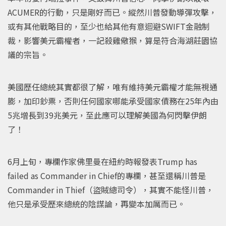
ACUMER的行動，只是剛好而已。縱然川普發動導彈攻擊，
或有其他戰略目的，至少也給其他有意迴避SWIFT金融制
裁，影響美元霸權者，一記殺雞儆猴，算是符合海湖莊園協
議的宗旨。
美國歷任總統其實都很了解，唯有維持美元霸權才能無視通
膨，加印鈔票，否則任何國家哪能承受國家債務在25年內由
5兆增長到39兆美元，至此應可以理解美國為何閃擊伊朗
了！
6月上旬，專欄作家佛里曼在紐約時報發表Trump has
failed as Commander in Chief的專欄，甚至還稱川普是
Commander in Thief（盜賊總司令），其實不能怪川普，
他只是承受歷來總統的陰謀論，再變本加厲而已。