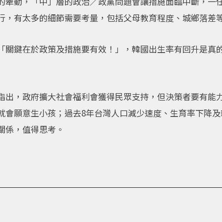
的牽動，「中」層的政治／政黨問題會讓措施面臨中斷，一
行，有太多的細節需要考量，包括父母教育程度、城鄉落差
「關鍵在於政策及措施要有效！」，韓國出生率有回升是真
指出，政府擴大社會福利會獲得民眾支持，但決策者要有能
就會願意生小孩；過去8年台灣人口減少速度、生育率下降及
關係，值得思考。