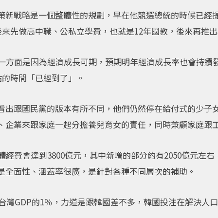
策新戰略是一個整體性的規劃，早在他競選總統的時候已經
後來先做高中職、公私立學費，也就是12年國教，後來再推
，一方面是因為經濟成長可期，預期明年經濟成長率也會持續
貼的時間「已經到了」。
看出跟國民黨的版本有所不同，他們仍然停在給付式的少子
、企業來跟家庭一起分擔養兒育女的責任，同時兼顧家庭跟
經費會達到3800億元，其中新增的部分約有2050億元左右
是全面性、涵蓋率很廣，是針對各種不同層次的補助。
佔台灣GDP的1％，力道是跟韓國差不多，韓國投注在解決人