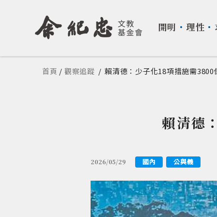
開明
・
理性
・
您在這裡
首頁
/
觀察追蹤
/
賴清德：少子化18項措施需3800億
賴清德：
國內
公與義
2026/05/29