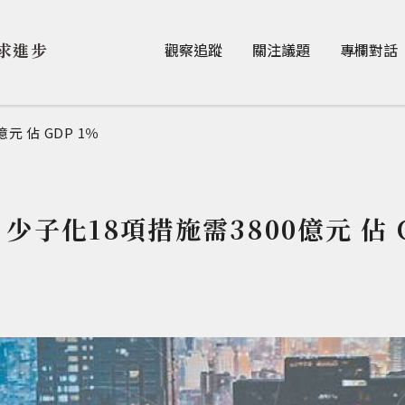
Jump to Main content
Jump to Navigation
求進步
觀察追蹤
關注議題
專欄對話
元 佔 GDP 1％
少子化18項措施需3800億元 佔 G