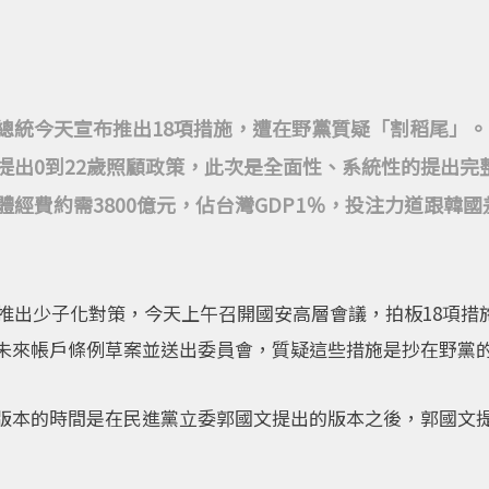
總統今天宣布推出18項措施，遭在野黨質疑「割稻尾」
提出0到22歲照顧政策，此次是全面性、系統性的提出完
經費約需3800億元，佔台灣GDP1％，投注力道跟韓國
布推出少子化對策，今天上午召開國安高層會議，拍板18項措施
未來帳戶條例草案並送出委員會，質疑這些措施是抄在野黨
版本的時間是在民進黨立委郭國文提出的版本之後，郭國文