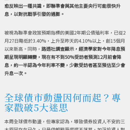
愈反映出一種共識，即聯準會與其他主要央行可能很快升
息，以對抗戰爭引發的通膨。
被視為聯準會政策預期指標的美國2年期公債殖利率，已從2
月27日略低於3.40%，上升至昨天的4.10%以上，創15個月
以來新高。同時，
路透社調查顯示，經濟學家對今年降息預
期呈現明顯轉變，現在有不到50%受訪者預測12月前會降
息，約一半認為今年利率不變，少數受訪者甚至預估至少會
升息一次。
全球債市動盪因何而起？專
家戳破5大迷思
本周全球債市動盪，但專家認為，導致債券投資人不安的三
大原因存在已久，只是伊朗戰爭遲遲不落幕，加深投資人對