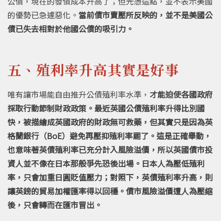
公債，現在的發債成本升高了；但光憑這點，並不表示美國
的優勢已急遽惡化。
當前債市賣壓所反映的，並不是美國公
債已失去相對於他國公債的吸引力。
五、殖利率升高其實是好事
唯有讓市場能自由推升公債殖利率水準，
才能迫使各國政府
採取行動節制財政政策。最近英國公債殖利率升得比別國
快，被描繪成英國政府的財政無可救藥，但其實只是因為英
格蘭銀行（BoE）避免再壓抑殖利率罷了。這是正確舉動，
也意味著英債殖利率已充分計入風險溢價，所以英國債市投
資人並不像在日本那般爭先恐後出場。日本人為壓低殖利
率，只會加重日圓貶值壓力；對照下，英債殖利率升高，則
讓英鎊的貿易加權匯率得以回穩。債市風險溢價遭人為壓縮
後，只會轉而在匯市冒出。