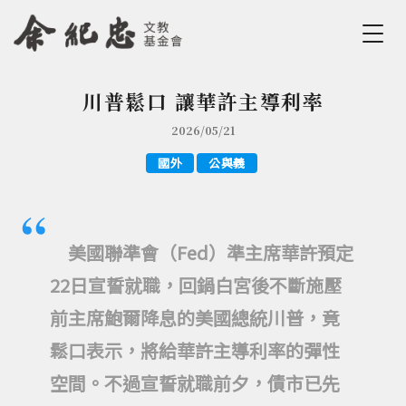
Jump to Main content
Jump to Navigation
川普鬆口 讓華許主導利率
您在這裡
2026/05/21
國外
公與義
美國聯準會（Fed）準主席華許預定
22日宣誓就職，回鍋白宮後不斷施壓
前主席鮑爾降息的美國總統川普，竟
鬆口表示，將給華許主導利率的彈性
空間。不過宣誓就職前夕，債市已先