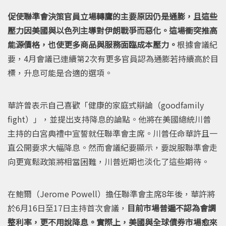
促使聯準會決策官員立場轉鷹的主要原因仍是通膨，且這些
壓力因美國與以色列主導對伊朗戰爭而惡化。這場衝突推高
能源價格，也使更多商品與服務面臨成本壓力。
根據會議紀
要，4月會議已連續第2次有更多官員認為通膨若持續高於目
標，升息可能是合適的選項。
華許曾表示自己喜歡「健康的家庭式辯論（goodfamily
fight）」，並提出支持降息的論點。他將在美國總統川普
主持的白宮典禮中宣誓就任聯準會主席。川普任命華許且一
直公開要求大幅降息。然而會議紀要顯示，要說服聯準會走
向更寬鬆政策將相當困難，川普近期也淡化了這些期待。
在鮑爾（Jerome Powell）擔任聯準會主席8年後，華許將
於6月16日至17日主持首次會議，
目前市場普遍不認為會調
整利率，更不用說降息。實際上，美國與全球債券市場愈來