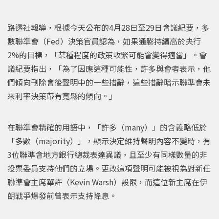
路透社報導，根據今天公布的4月28日至29日會議紀要，多
數聯準會（Fed）決策官員認為，如果通膨持續高於央行
2%的目標，「某種程度的政策收緊可能會變得適當」。會
議紀要指出，「為了因應這種可能性，許多與會者表示，他
們傾向刪除會後聲明中的一些措辭，這些措辭暗示聯準會未
來利率決策帶有寬鬆的傾向。」
在聯準會精確的用語中，「許多（many）」的含義略低於
「多數（majority）」，顯示決定維持聲明內容不變時，有
3位聯準會地方銀行總裁表達異議，且至少有同樣數量的非
投票委員支持他們的立場。更改這項聲明可能被視為對新任
聯準會主席華許（Kevin Warsh）設限，而這位新主席在伊
朗戰爭爆發前曾表示支持降息。