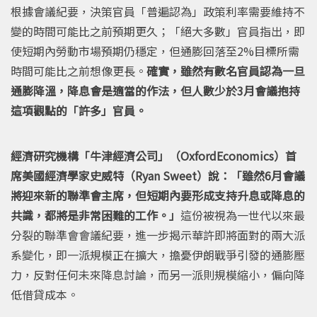
根據會議紀要，決策官員「普遍認為」政策利率需要維持不
變的時間可能比之前預期更久；「絕大多數」官員指出，即
使短期內勞動市場預期仍穩定，但通膨回落至2%目標所需
時間可能比之前想像更長。
確實，雖然有數名官員認為一旦
通膨降溫，降息會是適當的作法，但人數少於3月會議抱持
這項觀點的「許多」官員。
經濟研究機構「牛津經濟公司」（OxfordEconomics）首
席美國經濟學家史威特（Ryan Sweet）說：「雖然6月會議
將迎來新的聯準會主席，但短期內要形成支持升息或降息的
共識，都將是非常困難的工作。」
這份被視為一世代以來最
分裂的聯準會會議紀要，進一步揭示華許即將面對的兩大派
系變化，即一派規模正在擴大，擔憂伊朗戰爭引發的通膨壓
力，反對任何未來降息討論，而另一派則規模縮小，偏向降
低借貸成本。