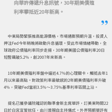
向華許傳遞升息訊號，30年期美債殖
利率攀抵近20年新高。
中東局勢緊張推高能源價格，市場通膨預期升溫，投資人
押注Fed今年稍晚將啟動升息循環。受此市場情緒帶動，全
球政府公債殖利率同步走揚，30年期美國公債殖利率20日
短暫飆破5.2％，創2007年來新高。
10年期美債殖利率盤中逼近4.7％的心理關卡，觸抵去年1
月以來最高點。對政策利率最敏感的2年期美債殖利率升破
4％，突破Fed當前3.5％～3.75％基準利率區間上沿。
提名已獲參議院確認的聯準會新主席華許，訂美東時間22
日於白宮宣誓就任，由川普親自主持儀式。外界預期華許有