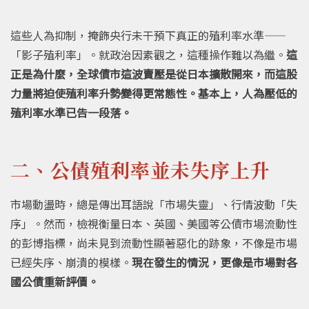
這些人為抑制，掩飾央行未干預下真正的殖利率水準——
「影子殖利率」。就政治因素觀之，這種操作難以為繼。
這
正是為什麼，全球債市這波賣壓是從日本擴散開來，而這股
力量將迫使殖利率升勢變得更常態性。基本上，人為壓低的
殖利率水準已告一段落。
二、公債殖利率並未失序上升
市場動盪時，總是傳出耳語說「市場失靈」、行情波動「失
序」。然而，檢視衡量日本、英國、美國等公債市場流動性
的彭博指標，尚未見到流動性顯著惡化的跡象，不像是市場
已經失序、崩潰的模樣。
現在發生的情況，更像是市場對各
國公債重新評價。