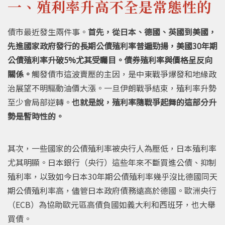
一、殖利率升高不全是常態性的
債市最近發生兩件事。
首先，從日本、德國、英國到美國，
先進國家政府發行的長期公債殖利率普遍勁揚，美國30年期
公債殖利率升破5%尤其受矚目。債券殖利率與價格呈反向
關係。
觸發債市這波賣壓的主因，是中東戰爭爆發和地緣政
治展望不明驅動油價大漲。一旦伊朗戰爭結束，殖利率升勢
至少會局部逆轉。
也就是說，殖利率隨戰爭起舞的這部分升
勢是暫時性的。
其次，一些國家的公債殖利率被央行人為壓低，日本殖利率
尤其明顯。日本銀行（央行）這些年來不斷買進公債、抑制
殖利率，以致如今日本30年期公債殖利率幾乎沒比德國同天
期公債殖利率高，儘管日本政府債務遠高於德國。歐洲央行
（ECB）為協助歐元區高債負國如義大利和西班牙，也大舉
買債。