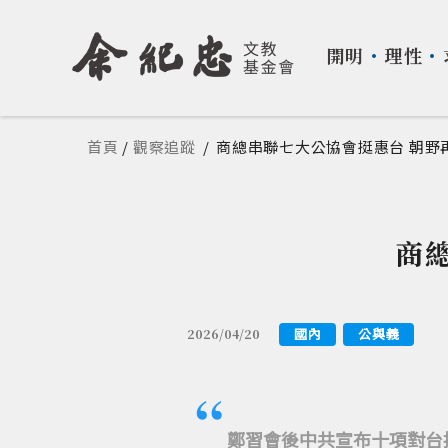
開明
・
理性
・
您在這裡
首頁
/
觀察追蹤
/
商總串聯七大公協會挺惠台 朝野
商
國內
公與義
2026/04/20
鄭習會後中共宣布十項對台