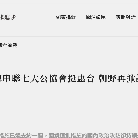
Jump to Main content
Jump to Navigation
求進步
觀察追蹤
關注議題
專欄對話
再掀論戰
總串聯七大公協會挺惠台 朝野再掀
措施已過去約一週，圍繞這批措施的國內政治攻防卻持續升