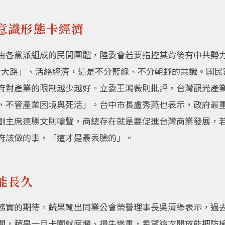
意識形態卡經濟
由各黨派組成的民間團體，陸委會若要指控其背後有中共勢
、走大路」、活絡經濟，這是不分藍綠、不分朝野的共識。國
府對產業的限制越少越好。立委王鴻薇則批評，台灣觀光產
，不管產業困境與死活」。台中市長盧秀燕也表示，政府最
副主席連勝文則嗆聲，商總存在就是要促進台灣商業發展，
府該做的事，「這才是最丟臉的」。
能長久
務實的期待。蔬果輸出同業公會榮譽理事長吳清綠表示，過
關，蔬果一旦卡關就腐爛、損失慘重，希望這次開放能把防