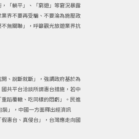
衡，「躺平」、「窮遊」等窘況暴露
求業界不要再受騙、不要淪為施壓政
壓不無關聯」，呼籲觀光旅遊業界抗
就開、說斷就斷」，強調政府基於為
、國共平台洽談所謂惠台措施，若中
「重蹈覆轍、吃同樣的悶虧」。民進
再包裝」，中國一方面釋出經濟訊
「假惠台、真侵台」，台灣應走向國