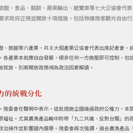
旅館、食品、糕餅、蔬果輸出、遊覽車等七大公協會代表
要求政府正視並開放十項措施，包括恢復陸客觀光自由行
遊、旅館等六產業，共 8 大個產業公協會代表出席記者會，
，各產業本就應自由發展，絕非任何一方施壓即可控制，包
放就放，別將開放政策視為政治因素解讀。
力的統戰分化
。陸委會在聲明中表示，這批措施企圖繞過政府公權力，本
眾福祉。尤其農漁產品輸中附帶「九二共識、反對台獨」的
政治操作並影響國內選舉。陸委會再次強調，過去農漁產品