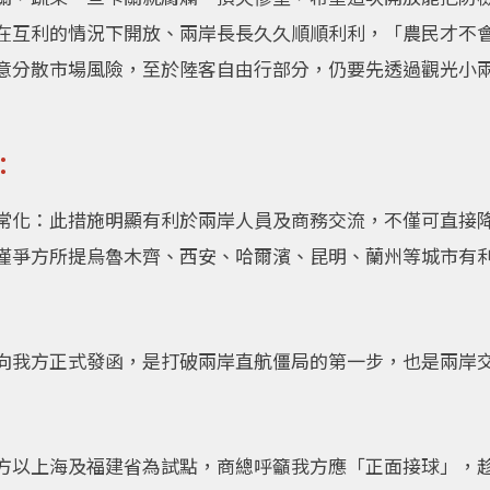
在互利的情況下開放、兩岸長長久久順順利利，「農民才不
意分散市場風險，至於陸客自由行部分，仍要先透過觀光小
：
常化：此措施明顯有利於兩岸人員及商務交流，不僅可直接
僅爭方所提烏魯木齊、西安、哈爾濱、昆明、蘭州等城市有
向我方正式發函，是打破兩岸直航僵局的第一步，也是兩岸
方以上海及福建省為試點，商總呼籲我方應「正面接球」，