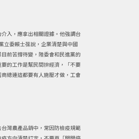
力介入，應拿出相關證據。他強調台
民黨立委賴士葆說，企業清楚與中國
業目前苦撐待變，陸委會和民進黨的
重要的工作是幫民間拚經濟，「不要
若商總連這都要有人施壓才做，工會
去台灣農產品銷中，常因防檢疫規範
檢疫方向清楚訂定，不要再「開開停