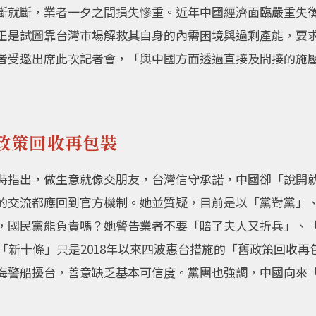
斷就斷，業者一夕之間損失慘重。近年中國經濟面臨嚴重失
正是試圖靠台灣市場解救其自身的內需困境與過剩產能，要
者受邀出席此次記者會，「與中國方面透過直接及間接的施
政策回收再包裝
時指出，做生意就像交朋友，台灣信守承諾，中國卻「說開
的交流都應回到官方機制。她並質疑，目前是以「黨對黨」
，國民黨能負責嗎？她警告業者不要「賠了夫人又折兵」、
「新十條」只是2018年以來四波惠台措施的「舊政策回收
海警船擾台，善意缺乏基本可信度。黨團也強調，中國向來