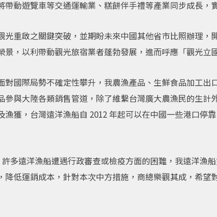
將帶動遊覽車等交通運輸業、糕餅伴手禮等產業同步成長，
觀光重啟之關鍵突破，並期盼未來中國其他省市比照辦理，
榮景，以利帶動觀光旅宿業者蓬勃發展，進而呼應「觀光立
面對國際局勢不確定性攀升，我農漁產品、生鮮食品加工出
品參與大陸各類銷售管道，除了維繫台灣廣大農漁民的生計
漁獲，台灣遠洋漁船自 2012 年起可以在中國一些港口停
註冊，許多遠洋漁船遭遇行政審查或檢疫方面的困難，我遠洋漁
，降低運銷成本，針對本次中方措施，商總樂觀其成，希望